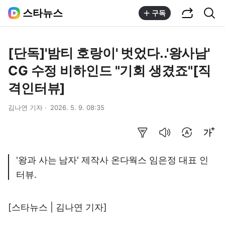
공유하기
통합검색
스타뉴스
구독
[단독]'밤티 호랑이' 벗었다..'왕사남'
CG 수정 비하인드 "기회 생겼죠"[직
격인터뷰]
김나연 기자
2026. 5. 9. 08:35
요약보기
음성으로 듣기
번역 설정
글씨크기 조절하기
'왕과 사는 남자' 제작사 온다웍스 임은정 대표 인
터뷰.
[스타뉴스 | 김나연 기자]