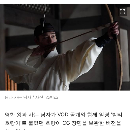
이미지 크게 보기
왕과 사는 남자 / 사진=쇼박스
영화 왕과 사는 남자가 VOD 공개와 함께 일명 '밤티
호랑이'로 불렸던 호랑이 CG 장면을 보완한 버전을