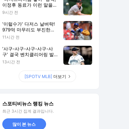
이정후 동료가 이런 말을…
에이스가 최대 라이벌로 이
9시간 전
적? SF 팬 불안감 커진다
'이럴수가' 다저스 날벼락!
979억 마무리도 부진한데,
14홀드 필승조 수술 위기
11시간 전
"받으면 시즌 아웃"
'사구-사구-사구-사구-사
구' 결국 벤치클리어링 발
발! 155km 빈볼 던진 투수,
13시간 전
3G 출장정지+벌금형 징계
[SPOTV MLB]
더보기
스포티비뉴스 랭킹 뉴스
최근 3시간 집계 결과입니다.
많이 본 뉴스