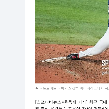
▲ 디트로이트 타이거스 산하 마이너리그에서 뛰고
[스포티비뉴스=윤욱재 기자] 최근 국내
표 출신 우완투수 고우석(28)이 더블A