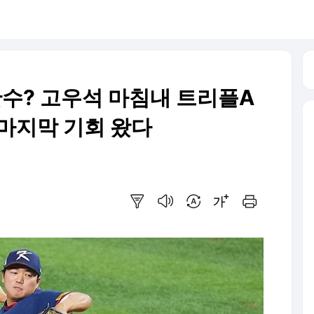
한수? 고우석 마침내 트리플A
 마지막 기회 왔다
요약보기
음성으로 듣기
번역 설정
글씨크기 조절하기
인쇄하기