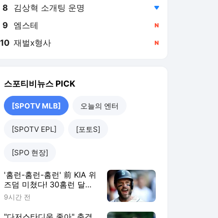
8
김상혁 소개팅 운명
,하락
9
엠스테
,신규
10
재벌x형사
,신규
스포티비뉴스
PICK
[SPOTV MLB]
오늘의 엔터
[SPOTV EPL]
[포토S]
[SPO 현장]
'홈런-홈런-홈런' 前 KIA 위
즈덤 미쳤다! 30홈런 달
성…'이래도 콜업 안해?'
9시간 전
ML 향한 무력시위
"다저스타디움 좋아" 충격,