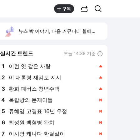
공유하기
검색
구독
뉴스 밖 이야기, 다음 커뮤니티 웹에서 보기
실시간 트렌드
오늘 14:38 기준
툴팁보기
1
이런 엿 같은 사랑
,상승
2
이 대통령 재검토 지시
,상승
3
황희 폐버스 청년주택
,상승
4
옥탑방의 문제아들
,신규
5
류혜영 고경표 16년 우정
,신규
6
최성원 백혈병 완치
,신규
7
이시영 캐나다 한달살이
,신규