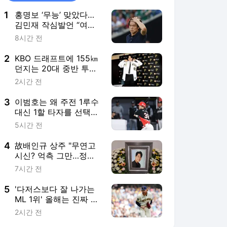
1
홍명보 ‘무능’ 맞았다…
김민재 작심발언 “여러
가지 전술 패턴 있는 감
8시간 전
독이 왔으면 좋겠다”
2
KBO 드래프트에 155㎞
던지는 20대 중반 투수
등장한다고? “도대체 무
2시간 전
슨 문제였을까” 관심
3
이범호는 왜 주전 1루수
대신 1할 타자를 선택했
나… 복잡한 그림 있으
5시간 전
니까, 2억 대박 터질까
4
故배인규 상주 "무연고
시신? 억측 그만…정상
적 장례 진행 중"
7시간 전
5
'다저스보다 잘 나가는
ML 1위' 올해는 진짜 우
승? 벌써 159km 트레이
2시간 전
드 야심작 대성공 예감