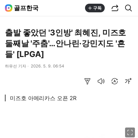
공유하기
통합검색
골프한국
구독
출발 좋았던 '3인방' 최혜진, 미즈호
둘째날 '주춤'…안나린·강민지도 '흔
들' [LPGA]
하유선 기자
2026. 5. 9. 06:54
요약보기
음성으로 듣기
번역 설정
글씨크기 조절하기
미즈호 아메리카스 오픈 2R
이미지 크게 보기