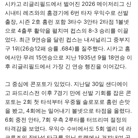
시카고 리글리필드에서 벌어진 2026 메이저리그 신
시내티 레즈와의 홈경기에 6번 타자 우익수로 선발
출장, 시즌 2호 홈런 포함 3타수 3안타 2타점 1볼넷
으로 4출루 활약을 펼치며 컵스의 8-3 승리를 이끌
었다. 최근 9연승을 달린 컵스는 내셔널리그 중부지
구 1위(26승12패 승률 .684)를 질주했다. 시카고 홈
에서만 무려 15연승으로 지난 1935년 9월 18연승 이
후 리글리필드에서 가장 긴 연승 행진을 이어갔다.
그 중심에 콘포토가 있었다. 지난달 30일 샌디에이
고 파드리스전 이후 7경기 만에 선발 기회를 잡은 콘
포토는 2회 첫 타석부터 우중월 솔로포로 홈런 손맛
을 봤고, 4회에는 밀어내기 볼넷으로 타점을 올렸다.
6회 중전 안타, 7회 우측 2루타를 터뜨리며 절정의
타격감을 보였다. 우익수 수비에서도 5회 엘리 데 라
크루즈의 장타성 타구를 워닝 트랙에서 건져내며 공