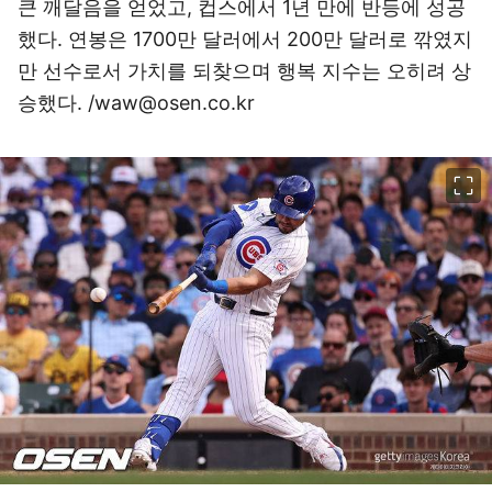
큰 깨달음을 얻었고, 컵스에서 1년 만에 반등에 성공
했다. 연봉은 1700만 달러에서 200만 달러로 깎였지
만 선수로서 가치를 되찾으며 행복 지수는 오히려 상
승했다. /waw@osen.co.kr
이미지 크게 보기