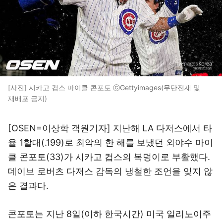
[사진] 시카고 컵스 마이클 콘포토 ⓒGettyimages(무단전재 및
재배포 금지)
[OSEN=이상학 객원기자] 지난해 LA 다저스에서 타
율 1할대(.199)로 최악의 한 해를 보냈던 외야수 마이
클 콘포토(33)가 시카고 컵스의 복덩이로 부활했다.
데이브 로버츠 다저스 감독의 냉철한 조언을 잊지 않
은 결과다.
콘포토는 지난 8일(이하 한국시간) 미국 일리노이주