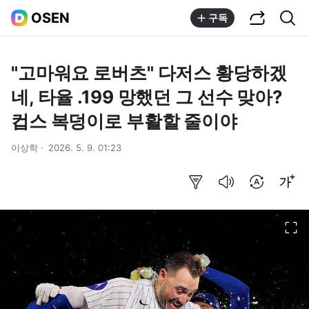
공유하기
통합검색
OSEN
구독
"고마워요 로버츠" 다저스 황당하겠
네, 타율 .199 망했던 그 선수 맞아?
컵스 복덩이로 부활할 줄이야
이상학
2026. 5. 9. 01:23
요약보기
음성으로 듣기
번역 설정
글씨크기 조절하기
이미지 크게 보기