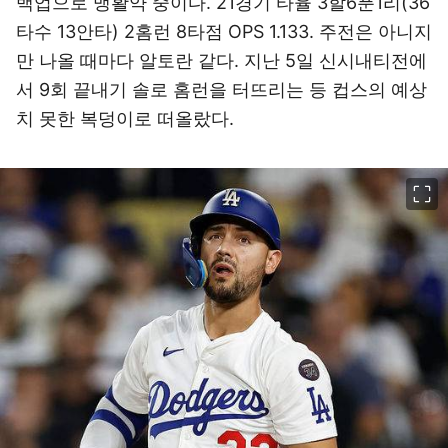
백업으로 맹활약 중이다. 21경기 타율 3할6푼1리(36
타수 13안타) 2홈런 8타점 OPS 1.133. 주전은 아니지
만 나올 때마다 알토란 같다. 지난 5일 신시내티전에
서 9회 끝내기 솔로 홈런을 터뜨리는 등 컵스의 예상
치 못한 복덩이로 떠올랐다.
이미지 크게 보기