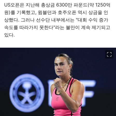
US오픈은 지난해 총상금 6300만 파운드(약 1250억
원)를 기록했고, 윔블던과 호주오픈 역시 상금을 인
상했다. 그러나 선수단 내부에서는 "대회 수익 증가
속도를 따라가지 못한다"라는 불만이 계속 제기되고
있다.
이미지 크게 보기