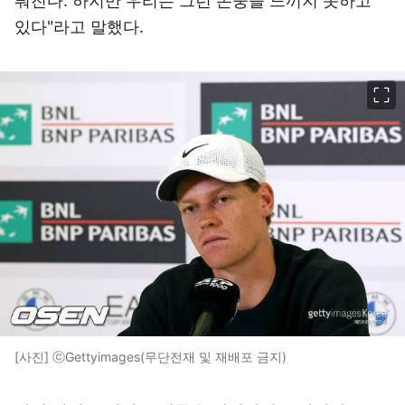
뤄진다. 하지만 우리는 그런 존중을 느끼지 못하고
있다"라고 말했다.
이미지 크게 보기
[사진] ⓒGettyimages(무단전재 및 재배포 금지)