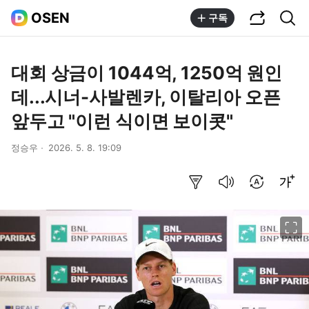
공유하기
통합검색
OSEN
구독
대회 상금이 1044억, 1250억 원인
데...시너-사발렌카, 이탈리아 오픈
앞두고 "이런 식이면 보이콧"
정승우
2026. 5. 8. 19:09
요약보기
음성으로 듣기
번역 설정
글씨크기 조절하기
이미지 크게 보기