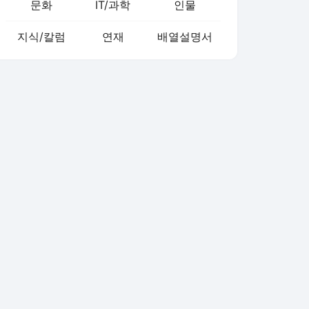
문화
IT/과학
인물
지식/칼럼
연재
배열설명서