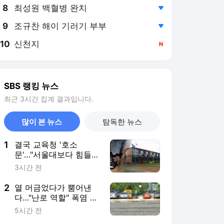
8
최성원 백혈병 완치
,하락
9
조규찬 해이 기러기 부부
,하락
10
신천지
,신규
SBS 랭킹 뉴스
최근 3시간 집계 결과입니다.
많이 본 뉴스
탐독한 뉴스
1
결국 교육청 '호소
문'…"서울대보다 힘들
어" 애타는 부모
3시간 전
2
열 머금었다가 뿜어낸
다…"난로 역할" 폭염 부
추긴 정체
5시간 전