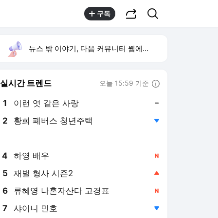
공유하기
검색
구독
뉴스 밖 이야기, 다음 커뮤니티 웹에서 보기
실시간 트렌드
오늘 15:59 기준
툴팁보기
1
이런 엿 같은 사랑
,유지
2
황희 폐버스 청년주택
,하락
3
구성환 옥상 식당 오픈
,신규
4
하영 배우
,신규
5
재벌 형사 시즌2
,상승
6
류혜영 나혼자산다 고경표
,신규
7
샤이니 민호
,하락