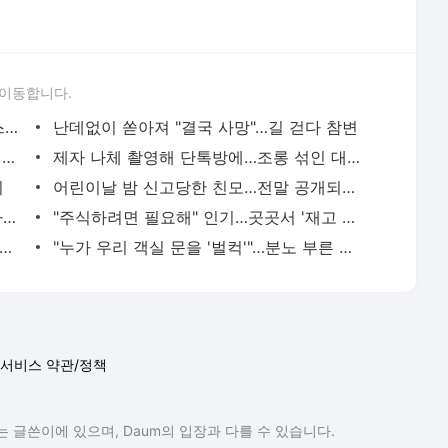
 이동합니다.
"공연 보여줄테니 공짜로 일 해"…'무급 스태프' 공고 논란
난데없이 쏟아져 "결국 사망"…길 걷다 참변
교사 몸 만졌는데 "순수한 사랑…내 아들 명예훼손"
제자 나체 촬영해 단톡방에…조롱 섞인 대화들
니
어린이날 밤 신고당한 친모…전말 공개되자 '시끌'
"자 마셔봐" 건넨 위험한 맥주…알고도 마셨다?
"주식하려면 필요해" 인기…곳곳서 '재고 부족'
액 '4억 9천500만 원'…한밤중 집단 폐사
"누가 우리 객실 문을 '벌컥'"…분노 부른 대응
서비스 약관/정책
 글쓴이에 있으며, Daum의 입장과 다를 수 있습니다.