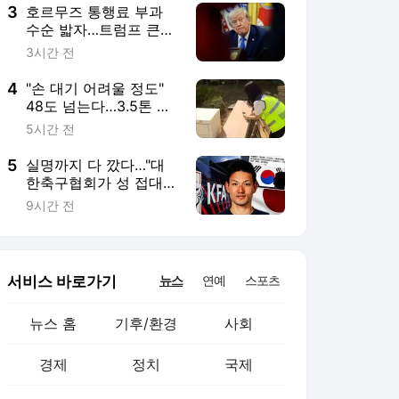
3
호르무즈 통행료 부과
수순 밟자…트럼프 큰소
리치더니
3시간 전
4
"손 대기 어려울 정도"
48도 넘는다…3.5톤 트
럭 '가득'
5시간 전
5
실명까지 다 깠다…"대
한축구협회가 성 접대"
일본 발칵
9시간 전
서비스 바로가기
뉴스
연예
스포츠
뉴스 홈
기후/환경
사회
경제
정치
국제