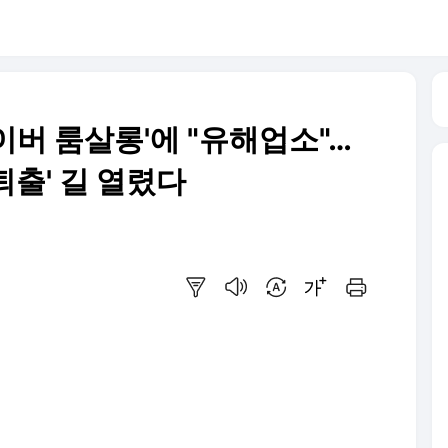
사이버 룸살롱'에 "유해업소"…
출' 길 열렸다
요약보기
음성으로 듣기
번역 설정
글씨크기 조절하기
인쇄하기