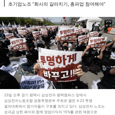
초기업노조 “회사의 갈라치기, 총파업 참여해야”
이미지 크게 보기
23일 오후 경기 평택시 삼성전자 평택캠퍼스 앞에서
삼성전자노동조합 공동투쟁본부 주최로 열린 4·23 투쟁
결의대회에서 참가자들이 구호를 외치고 있다. 삼성전자 노조는
성과급 상한 폐지와 함께 영업이익의 15%를 관련 재원으로