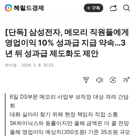
공유하기
통합검색
헤럴드경제
구독
[단독] 삼성전자, 메모리 직원들에게
영업이익 10% 성과급 지급 약속…3
년 뒤 성과급 제도화도 제안
박지영
2026. 5. 8. 10:22
요약보기
음성으로 듣기
번역 설정
글씨크기 조절하기
6일 DS부문 메모리 사업부 보직장 대상 격려 간담
회
대화 실마리 찾기 위해 현장 책임자 직접 소통
SK하이닉스와 동률이지만 올해 금액은 더 클 전망
올해 영업이익 예상치(350조원) 기준 35조원 규모