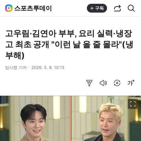
공유하기
통합검색
스포츠투데이
구독
고우림·김연아 부부, 요리 실력·냉장
고 최초 공개 "이런 날 올 줄 몰라"(냉
부해)
임시령 기자
2026. 5. 8. 10:13
요약보기
음성으로 듣기
번역 설정
글씨크기 조절하기
이미지 크게 보기