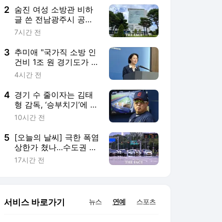
2
숨진 여성 소방관 비하
글 쓴 전남광주시 공무
원 입건
7시간 전
3
추미애 "국가직 소방 인
건비 1조 원 경기도가 대
납…재정개혁 시급"
4시간 전
4
경기 수 줄이자는 김태
형 감독, ‘승부치기’에 대
한 입장부터 밝혀야 [김
10시간 전
대호의 야구생각]
5
[오늘의 날씨] 극한 폭염
상한가 쳤나…수도권 소
나기, 동해안에 폭우
17시간 전
서비스 바로가기
뉴스
연예
스포츠