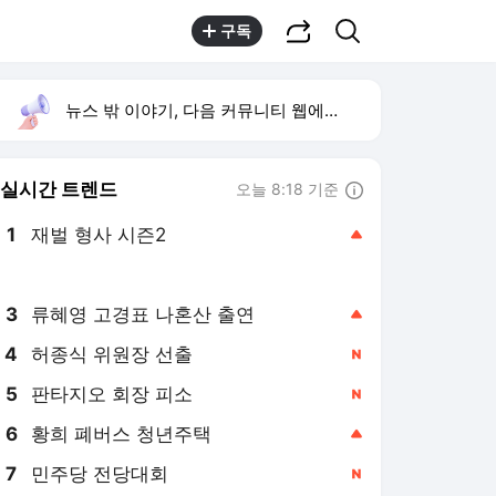
공유하기
검색
구독
뉴스 밖 이야기, 다음 커뮤니티 웹에서 보기
실시간 트렌드
오늘 8:18 기준
툴팁보기
1
재벌 형사 시즌2
,상승
2
이런 엿 같은 사랑
,상승
3
류혜영 고경표 나혼산 출연
,상승
4
허종식 위원장 선출
,신규
5
판타지오 회장 피소
,신규
6
황희 폐버스 청년주택
,상승
7
민주당 전당대회
,신규