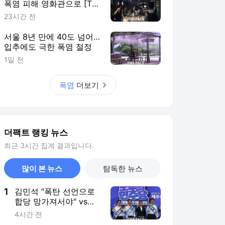
폭염 피해 영화관으로 [TF
사진관]
23시간 전
서울 8년 만에 40도 넘어…
입추에도 극한 폭염 절정
1일 전
폭염
더보기
더팩트 랭킹 뉴스
최근 3시간 집계 결과입니다.
많이 본 뉴스
탐독한 뉴스
1
김민석 "폭탄 선언으로
합당 망가져서야" vs
"정청래 "남 탓 전문가"
4시간 전