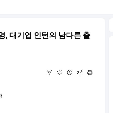
영, 대기업 인턴의 남다른 출
요약보기
음성으로 듣기
번역 설정
글씨크기 조절하기
인쇄하기
개