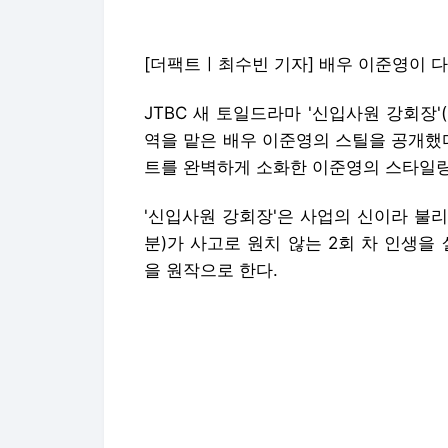
[더팩트ㅣ최수빈 기자] 배우 이준영이 
JTBC 새 토일드라마 '신입사원 강회장'
역을 맡은 배우 이준영의 스틸을 공개했
트를 완벽하게 소화한 이준영의 스타일링
'신입사원 강회장'은 사업의 신이라 불
분)가 사고로 원치 않는 2회 차 인생을
을 원작으로 한다.
이준영이 분한 황준현은 촉망받던 축구
원이 되는 인물이다. 운동장 대신 오피
관심이 모인다.
스틸에는 사회초년생 황준현의 다양한 출