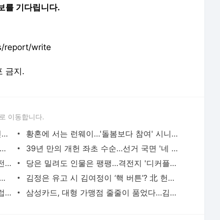
로 이동합니다.
'노상원 수첩' 속 그곳, 정말 있었다…확인된 연평도 수집소 - 사회 | 기사 - 더팩트
황혼에 서는 런웨이…'돌봄보다 참여' 시니어의 뉴노멀 - 사회 | 기사 - 더팩트
병 순직 책임' 임성근 오늘 선고…사건 1024일만 - 사회 | 기사 - 더팩트
39년 만의 개헌 좌초 수순…선거 국면 '네 탓' 공방 양상 - 정치 | 기사 - 더팩트
'제명' 김관영 무소속 승부수…요동치는 전북지사 선거판 - 정치 | 기사 - 더팩트
당은 밀려도 인물은 팽팽…격전지 '디커플링' 현상, 왜? - 정치 | 기사 - 더팩트
] 어버이날 맑지만 강풍…강원도엔 비 - 생활/문화 | 기사 - 더팩트
김정은 유고 시 김여정이 ‘핵 버튼’? 北 헌법 박은 '자동 핵타격‘[이우탁의 인사이트] - 정치 |
[TF씨네리뷰] '교생실습', 이토록 사랑스럽고 의미 있는 호러라니 - 연예 | 기사 - 더팩트
삼성카드, 대형 가맹점 줄줄이 품었다…김이태 사장 제휴 기조 '드라이브' - 경제 | 기사 - 더팩트
서비스 약관/정책
 글쓴이에 있으며, Daum의 입장과 다를 수 있습니다.