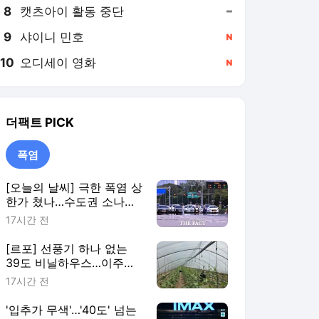
8
캣츠아이 활동 중단
,유지
9
샤이니 민호
,신규
10
오디세이 영화
,신규
더팩트
PICK
폭염
[오늘의 날씨] 극한 폭염 상
한가 쳤나…수도권 소나기,
동해안에 폭우
17시간 전
[르포] 선풍기 하나 없는
39도 비닐하우스…이주노
동자의 '악몽같은 폭염'
17시간 전
'입추가 무색'…'40도' 넘는