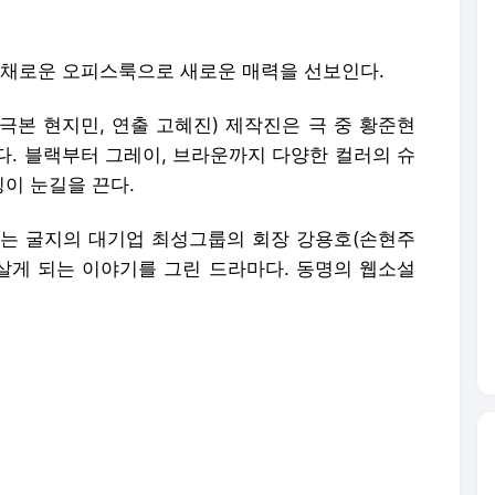
다채로운 오피스룩으로 새로운 매력을 선보인다.
(극본 현지민, 연출 고혜진) 제작진은 극 중 황준현
다. 블랙부터 그레이, 브라운까지 다양한 컬러의 슈
이 눈길을 끈다.
리는 굴지의 대기업 최성그룹의 회장 강용호(손현주
 살게 되는 이야기를 그린 드라마다. 동명의 웹소설
선수였지만 예상치 못한 계기로 최성그룹의 인턴사
스를 누비게 된 황준현이 어떤 회사 생활을 펼칠지
근 스타일링이 담겼다. 블랙 슈트로 깔끔하고 정