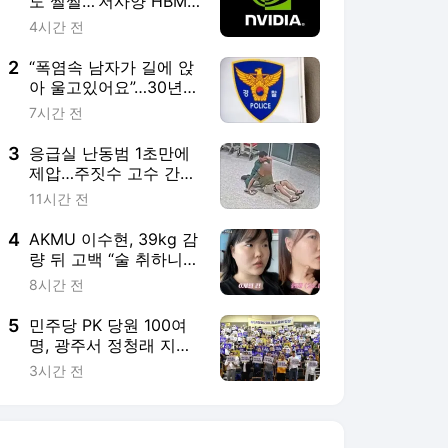
도 쩔쩔…‘저사양 HBM’
활용 검토
4시간 전
2
“폭염속 남자가 길에 앉
아 울고있어요”…30년전
실종자였다
7시간 전
3
응급실 난동범 1초만에
제압…주짓수 고수 간호
사
11시간 전
4
AKMU 이수현, 39kg 감
량 뒤 고백 “술 취하니
토할 때까지 먹어…몸
8시간 전
망가질 것 같았다”
5
민주당 PK 당원 100여
명, 광주서 정청래 지지
선언
3시간 전