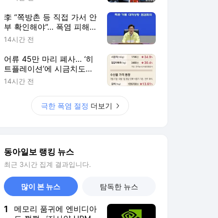
李 “쪽방촌 등 직접 가서 안
부 확인해야”… 폭염 피해
최소화에 행정력 총동원 주
14시간 전
문
어류 45만 마리 폐사… ‘히
트플레이션’에 시금치도
111% 폭등
14시간 전
극한 폭염 절정
더보기
동아일보 랭킹 뉴스
최근 3시간 집계 결과입니다.
많이 본 뉴스
탐독한 뉴스
1
메모리 품귀에 엔비디아