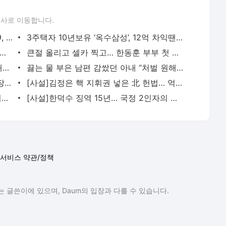
론사로 이동합니다.
韓-日정상 ‘고향 회담’ 또 성사?…외신 “19, 20일 안동 조율 중”
3주택자 10년보유 ‘옥수삼성’, 12억 차익땐 양도세 4억→9.4억
 국영매체 “韓선박에 물리적 타격”…‘나무호’ 폭발 진실은?
큰절 올리고 셀카 찍고… 한동훈 부부 첫 동반 행보
트럼프, 6.7m 금빛 동상 자랑…“위대한 애국자들이 세운 것”
끓는 물 부은 남편 감쌌던 아내 “처벌 원해” 마음 바꿨다
배달치킨 상습 무전취식男, 배달기사 위장 본사 직원에 덜미
[사설]김정은 핵 지휘권 넣은 北 헌법… 억지력 다지는 게 급선무
[사설]국힘 불참에 개헌안 표결 무산… 지선 후엔 與野 접점 찾아야
[사설]한덕수 징역 15년… 국정 2인자의 무거운 책임 확인한 항소심
서비스 약관/정책
 글쓴이에 있으며, Daum의 입장과 다를 수 있습니다.