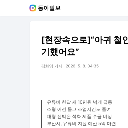
동아일보
[현장속으로]“아귀 철
기했어요”
김화영 기자
2026. 5. 8. 04:35
유류비 한달 새 10만원 넘게 급등
소형 어선 몰고 조업시간도 줄여
대형 선박은 석화 제품 수급 비상
부산시, 유류비 지원 예산 5억 마련