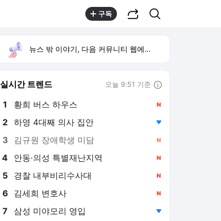
공유하기
검색
구독
뉴스 밖 이야기, 다음 커뮤니티 웹에서 보기
실시간 트렌드
오늘 9:51 기준
툴팁보기
1
황희 버스 하우스
,신규
2
하영 4대째 의사 집안
,하락
3
김규원 장애학생 미담
,신규
4
안동·의성 특별재난지역
,신규
5
경찰 내부비리수사대
,신규
6
김세희 변호사
,신규
7
삼성 미야모리 영입
,하락