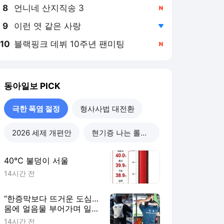
8
언니네 산지직송 3
,신규
9
이런 엿 같은 사랑
,하락
10
블랙핑크 데뷔 10주년 팬미팅
,신규
동아일보
PICK
극한 폭염 절정
형사사법 대전환
2026 세제 개편안
현기증 나는 롤러코스피
40℃ 불덩이 서울
14시간 전
“한증막보다 뜨거운 도심…
몸에 얼음물 부어가며 일
해”
14시간 전