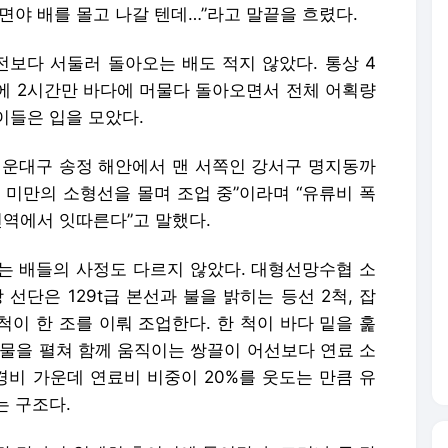
면야 배를 몰고 나갈 텐데…”라고 말끝을 흐렸다.
보다 서둘러 돌아오는 배도 적지 않았다. 통상 4
에 2시간만 바다에 머물다 돌아오면서 전체 어획량
이들은 입을 모았다.
해운대구 송정 해안에서 맨 서쪽인 강서구 명지동까
0t 미만의 소형선을 몰며 조업 중”이라며 “유류비 폭
전역에서 잇따른다”고 말했다.
는 배들의 사정도 다르지 않았다. 대형선망수협 소
선단은 129t급 본선과 불을 밝히는 등선 2척, 잡
척이 한 조를 이뤄 조업한다. 한 척이 바다 밑을 훑
그물을 펼쳐 함께 움직이는 쌍끌이 어선보다 연료 소
경비 가운데 연료비 비중이 20%를 웃도는 만큼 유
는 구조다.