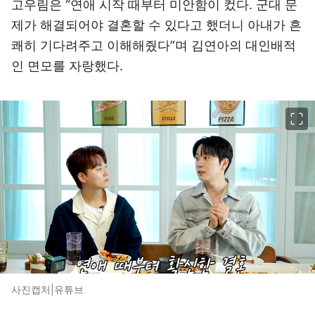
고우림은 “연애 시작 때부터 미안함이 컸다. 군대 문
제가 해결되어야 결혼할 수 있다고 했더니 아내가 흔
쾌히 기다려주고 이해해줬다”며 김연아의 대인배적
인 면모를 자랑했다.
이미지 크게 보기
사진캡처|유튜브