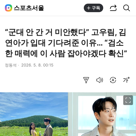
공유하기
통합검색
스포츠서울
구독
“군대 안 간 거 미안했다” 고우림, 김
연아가 입대 기다려준 이유… “검소
한 매력에 이 사람 잡아야겠다 확신”
정동석
2026. 5. 8. 00:15
요약보기
음성으로 듣기
번역 설정
글씨크기 조절하기
이미지 크게 보기