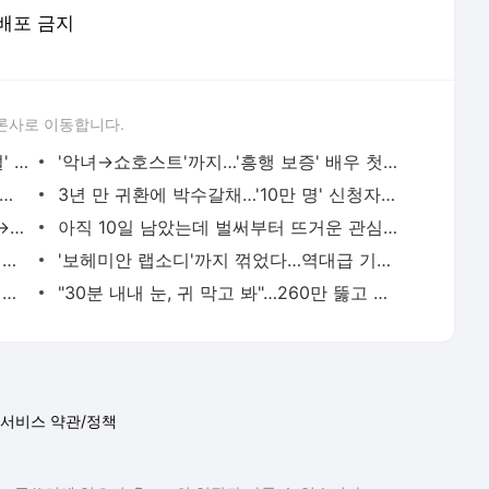
재배포 금지
론사로 이동합니다.
국내 '최장수 토크쇼'…700회 특집→'전설' 3인방 출격하는 韓 예능 ('동치미')
'악녀→쇼호스트'까지…'흥행 보증' 배우 첫 코믹 연기로 기대감 쏟아지는 韓 드라마 ('멋진 신세
에 새로운 시즌…3주 연속 '1위' 찍고 '용두용미' 결말로 민심 접수한 韓 드라마 ('유미의세
3년 만 귀환에 박수갈채…'10만 명' 신청자 몰린 뜨거운 관심 韓 예능 ('스페이스 공감')
안방도 후끈…'키스 엔딩'에 시청률 9.1%→전 채널 1위 달성한 韓 드라마 ('은밀한 감사')
아직 10일 남았는데 벌써부터 뜨거운 관심…전 세계 190여 개국 동시 공개되는 韓 드라마 ('원더풀
연기력 논란에도 파죽지세…자체 최고 시청률 14.6%→美까지 반응 난리난 韓 드라마 ('대군부인')
'보헤미안 랩소디'까지 꺾었다…역대급 기록 쓰며 전 세계 강타한 '음악 영화'
첫 방송까지 단 2주…'1600만' 흥행 배우 차기작으로 벌써 입소문 뜨거운 韓 드라마 ('취사병')
"30분 내내 눈, 귀 막고 봐"…260만 뚫고 역대 흥행 3위 차지해 난리 난 이 영화
서비스 약관/정책