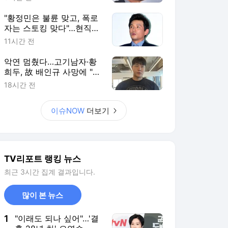
"황정민은 불륜 맞고, 폭로
자는 스토킹 맞다"…현직
변호사 의견 보니 [RE:뷰]
11시간 전
악연 멈췄다…고기남자·황
희두, 故 배인규 사망에 "조
롱 말아달라"
18시간 전
이슈NOW
더보기
TV리포트 랭킹 뉴스
최근 3시간 집계 결과입니다.
많이 본 뉴스
1
"이래도 되나 싶어"…'결