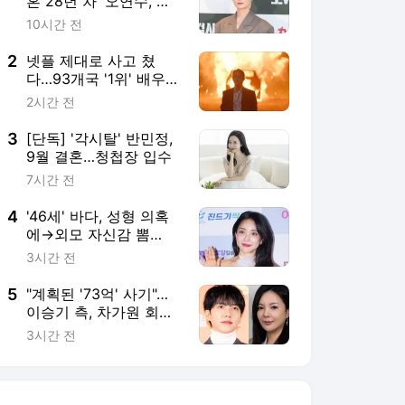
혼 28년 차' 오연수, 올
케와 낮술 일상→제주서
10시간 전
여유 '물씬' [RE:뷰]
2
넷플 제대로 사고 쳤
다…93개국 '1위' 배우→
기억 상실 서사로 시청
2시간 전
자 당 충전시킬 韓 드라
마 ('엿사랑')
3
[단독] '각시탈' 반민정,
9월 결혼…청첩장 입수
7시간 전
4
'46세' 바다, 성형 의혹
에→외모 자신감 뽐
내…"풀 착장하면 미친
3시간 전
듯이 예쁘다" ('라스')
5
"계획된 '73억' 사기"…
이승기 측, 차가원 회장
전세금 미반환에 '강력
3시간 전
대응' [공식]