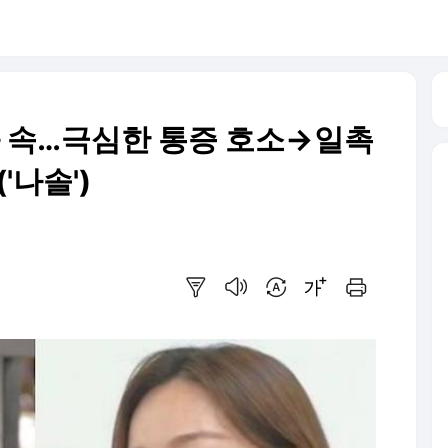
화 속…극심한 통증 호소→일촉
'나솔')
요약보기
음성으로 듣기
번역 설정
글씨크기 조절하기
인쇄하기