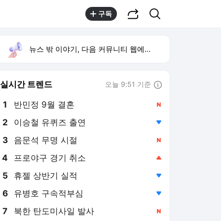
공유하기
검색
구독
뉴스 밖 이야기, 다음 커뮤니티 웹에서 보기
실시간 트렌드
오늘 9:51 기준
툴팁보기
1
반민정 9월 결혼
,신규
2
이승철 유퀴즈 출연
,하락
3
음문석 무명 시절
,신규
4
프로야구 경기 취소
,상승
5
휴젤 상반기 실적
,하락
6
유병호 구속적부심
,하락
7
북한 탄도미사일 발사
,신규