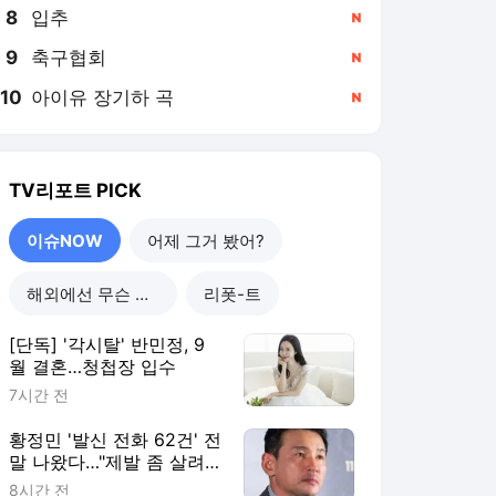
8
입추
,신규
9
축구협회
,신규
10
아이유 장기하 곡
,신규
TV리포트
PICK
이슈NOW
어제 그거 봤어?
해외에선 무슨 일이?
리폿-트
[단독] '각시탈' 반민정, 9
월 결혼…청첩장 입수
7시간 전
황정민 '발신 전화 62건' 전
말 나왔다…"제발 좀 살려
달라"
8시간 전