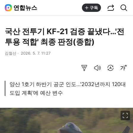
공유하기
통합검색
연합뉴스
구독
국산 전투기 KF-21 검증 끝냈다…'전
투용 적합' 최종 판정(종합)
김철선
2026. 5. 7. 11:27
요약보기
음성으로 듣기
번역 설정
글씨크기 조절하기
양산 1호기 하반기 공군 인도…'2032년까지 120대
도입 계획'에 예산 변수
이미지 크게 보기