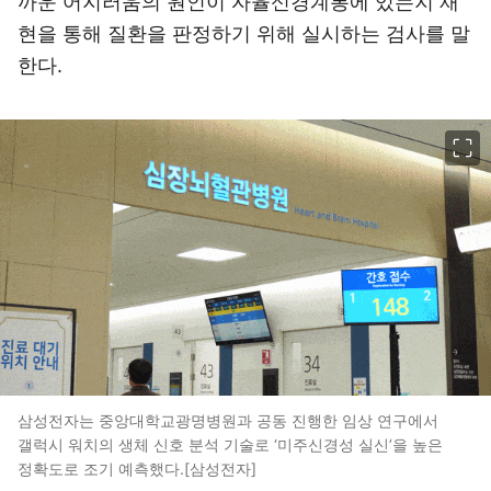
까운 어지러움의 원인이 자율신경계통에 있는지 재
현을 통해 질환을 판정하기 위해 실시하는 검사를 말
한다.
이미지 크게 보기
삼성전자는 중앙대학교광명병원과 공동 진행한 임상 연구에서
갤럭시 워치의 생체 신호 분석 기술로 ‘미주신경성 실신’을 높은
정확도로 조기 예측했다.[삼성전자]