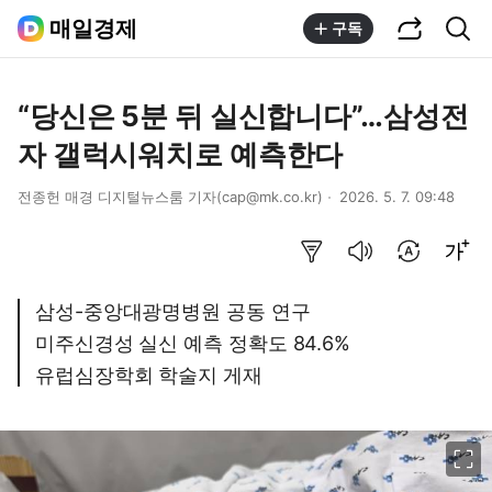
공유하기
통합검색
매일경제
구독
“당신은 5분 뒤 실신합니다”…삼성전
자 갤럭시워치로 예측한다
전종헌 매경 디지털뉴스룸 기자(cap@mk.co.kr)
2026. 5. 7. 09:48
요약보기
음성으로 듣기
번역 설정
글씨크기 조절하기
삼성-중앙대광명병원 공동 연구
미주신경성 실신 예측 정확도 84.6%
유럽심장학회 학술지 게재
이미지 크게 보기