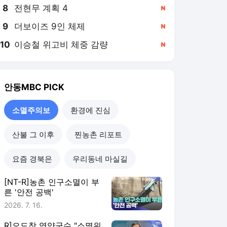
8
전현무 계획 4
,신규
9
더보이즈 9인 체제
,신규
10
이승철 위고비 체중 감량
,신규
안동MBC
PICK
소멸주의보
환경에 진심
산불 그 이후
찐농촌 리포트
요즘 경북은
우리동네 마실길
[NT-R]농촌 인구소멸이 부
른 '안전 공백'
2026. 7. 16.
R]오도창 영양군수 "소멸위