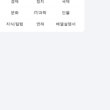
경제
정치
국제
문화
IT/과학
인물
지식/칼럼
연재
배열설명서