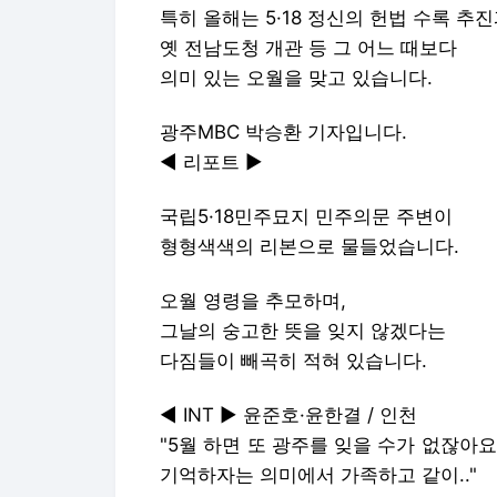
특히 올해는 5·18 정신의 헌법 수록 추
옛 전남도청 개관 등 그 어느 때보다
의미 있는 오월을 맞고 있습니다.
광주MBC 박승환 기자입니다.
◀ 리포트 ▶
국립5·18민주묘지 민주의문 주변이
형형색색의 리본으로 물들었습니다.
오월 영령을 추모하며,
그날의 숭고한 뜻을 잊지 않겠다는
다짐들이 빼곡히 적혀 있습니다.
◀ INT ▶ 윤준호·윤한결 / 인천
"5월 하면 또 광주를 잊을 수가 없잖아
기억하자는 의미에서 가족하고 같이.."