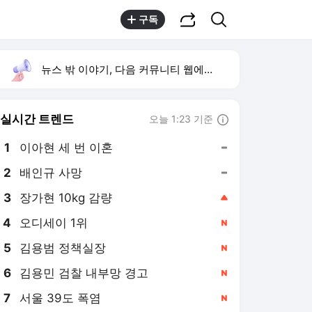
공유하기
검색
구독
뉴스 밖 이야기, 다음 커뮤니티 웹에서 보기
실시간 트렌드
오늘 1:23 기준
툴팁보기
1
이아현 세 번 이혼
,유지
2
배인규 사망
,유지
3
장가현 10kg 감량
,상승
4
오디세이 1위
,신규
5
김용범 정책실장
,신규
6
김용민 검찰 내부망 경고
,신규
7
서울 39도 폭염
,신규