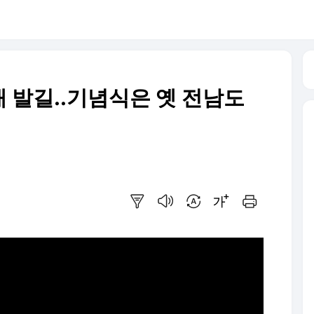
참배 발길..기념식은 옛 전남도
요약보기
음성으로 듣기
번역 설정
글씨크기 조절하기
인쇄하기