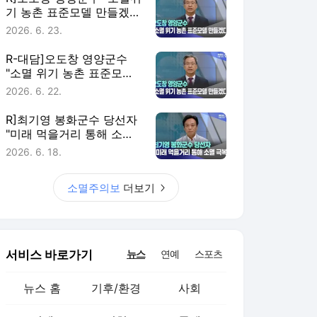
기 농촌 표준모델 만들겠
다."
2026. 6. 23.
R-대담]오도창 영양군수
"소멸 위기 농촌 표준모델
만들겠다" (4'10")
2026. 6. 22.
R]최기영 봉화군수 당선자
"미래 먹을거리 통해 소멸
극복"
2026. 6. 18.
소멸주의보
더보기
서비스 바로가기
뉴스
연예
스포츠
뉴스 홈
기후/환경
사회