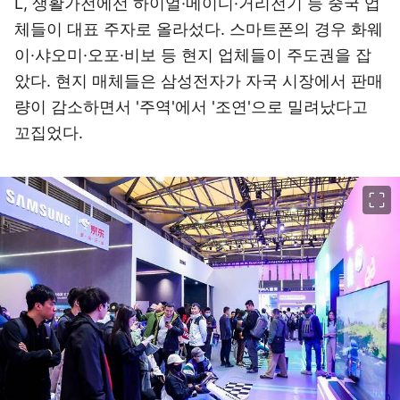
L, 생활가전에선 하이얼·메이디·거리전기 등 중국 업
체들이 대표 주자로 올라섰다. 스마트폰의 경우 화웨
이·샤오미·오포·비보 등 현지 업체들이 주도권을 잡
았다. 현지 매체들은 삼성전자가 자국 시장에서 판매
량이 감소하면서 '주역'에서 '조연'으로 밀려났다고
꼬집었다.
이미지 크게 보기