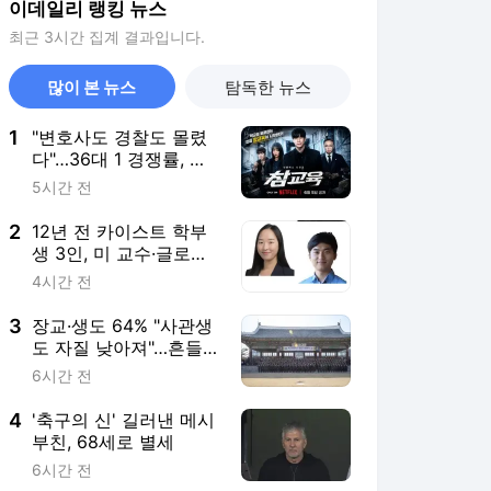
이데일리 랭킹 뉴스
최근 3시간 집계 결과입니다.
많이 본 뉴스
탐독한 뉴스
1
"변호사도 경찰도 몰렸
다"…36대 1 경쟁률, 안
민석 "더 뽑을까"
5시간 전
2
12년 전 카이스트 학부
생 3인, 미 교수·글로벌
제약사 인재로 '우뚝'
4시간 전
3
장교·생도 64% "사관생
도 자질 낮아져"…흔들
리는 ‘엘리트 장교 산실’
6시간 전
4
'축구의 신' 길러낸 메시
부친, 68세로 별세
6시간 전