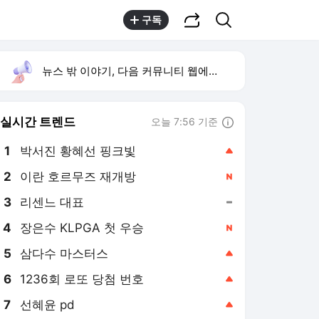
공유하기
검색
구독
뉴스 밖 이야기, 다음 커뮤니티 웹에서 보기
실시간 트렌드
오늘 7:56 기준
툴팁보기
1
박서진 황혜선 핑크빛
,상승
2
이란 호르무즈 재개방
,신규
3
리센느 대표
,유지
4
장은수 KLPGA 첫 우승
,신규
5
삼다수 마스터스
,상승
6
1236회 로또 당첨 번호
,상승
7
선혜윤 pd
,상승