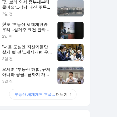
“집 보러 와서 종부세부터
물어요”…강남 대신 주목받
는 ‘강·양·영·동’
2일 전
與도 '부동산 세제개편안'
우려…실거주 요건 완화 시
사
2일 전
"서울 도심엔 자산가들만
살게 될 것"…세제개편 우
려 쏟아져
3일 전
오세훈 "부동산 해법, 규제
아니라 공급...끝까지 개선
건의할 것"
3일 전
부동산 세제개편 후폭풍
더보기