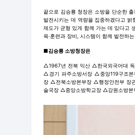
■김승룡 소방청장은
△1967년 전북 익산 △한국외국어대 
△경기 파주소방서장 △중앙119구조
장 △전북소방본부장 △행정안전부 장관
술국장 △중앙소방학교장 △강원소방본