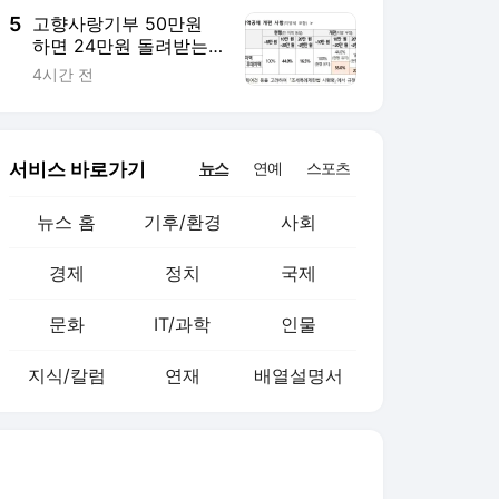
5
고향사랑기부 50만원
하면 24만원 돌려받는
다…지방일수록 혜택↑
4시간 전
서비스 바로가기
뉴스
연예
스포츠
뉴스 홈
기후/환경
사회
경제
정치
국제
문화
IT/과학
인물
지식/칼럼
연재
배열설명서