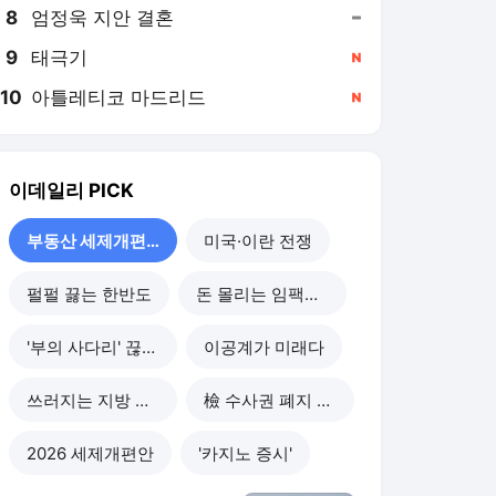
8
엄정욱 지안 결혼
,유지
9
태극기
,신규
10
아틀레티코 마드리드
,신규
이데일리
PICK
부동산 세제개편 후폭풍
미국·이란 전쟁
펄펄 끓는 한반도
돈 몰리는 임팩트 투자
'부의 사다리' 끊기나
이공계가 미래다
쓰러지는 지방 부동산
檢 수사권 폐지 후폭풍
2026 세제개편안
'카지노 증시'