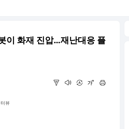
 로봇이 화재 진압…재난대응 플
요약보기
음성으로 듣기
번역 설정
글씨크기 조절하기
인쇄하기
인터뷰