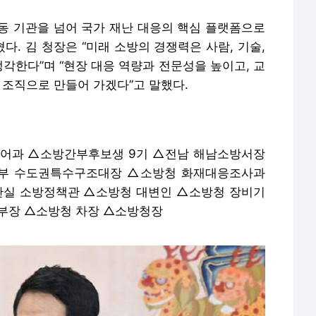
독어과 △소방간부후보생 9기 △전남 해남소방서장
본부 수도권특수구조대장 △소방청 화재대응조사과
실 소방정책관 △소방청 대변인 △소방청 장비기
부장 △소방청 차장 △소방청장