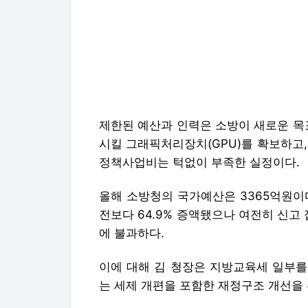
제한된 예산과 인력은 소방이 새로운 목표
시킬 그래픽처리장치(GPU)를 확보하고
정책사업비는 턱없이 부족한 실정이다.
올해 소방청의 국가예산은 3365억원이다.
전보다 64.9% 증액됐으나 여전히 신고 
에 불과하다.
이에 대해 김 청장은 지방교육세 일부를
는 세제 개편을 포함한 재정구조 개선을
그는 “올해 일몰 예정인 지방교육세 중 
7600억원)는 담배가 화재 원인으로 
설명했다. 이어 “보건복지부에서 협조하
데 지금 422억원 정도”라며 “구급 수
검토할 필요가 있다”고 덧붙였다.