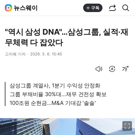
공유하기
통합검색
뉴스웨이
구독
"역시 삼성 DNA"…삼성그룹, 실적·재
무체력 다 잡았다
고지혜 기자
2026. 5. 6. 15:45
음성으로 듣기
번역 설정
글씨크기 조절하기
삼성그룹 계열사, 1분기 수익성 안정화
그룹 부채비율 30%대…재무 건전성 확보
100조원 순현금…M&A 기대감 '솔솔'
이미지 크게 보기