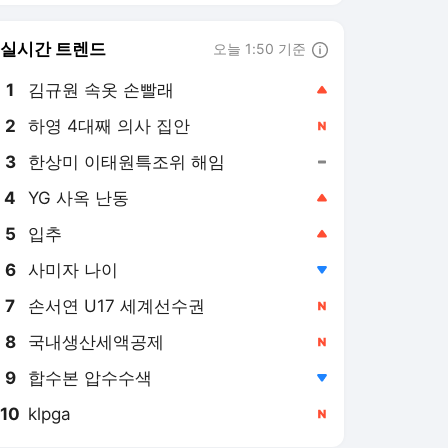
8
국내생산세액공제
,신규
9
합수본 압수수색
,하락
10
klpga
,신규
뉴스1
PICK
세상만사
역사&오늘
롤러코스피
美-이란 종전협상
오늘의 사건사고
이재명 시대
지구촌 화제의 뉴스
러시아-우크라 전쟁
"자네 부인은 잘 끝날 거
야"…'양정원 무마' 강남 경