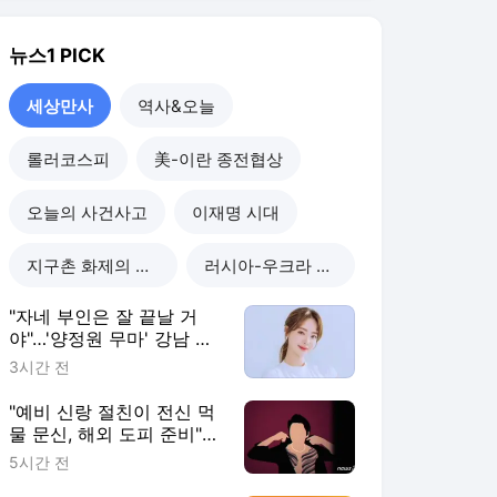
찰, 다른 돈도 받은 정황
3시간 전
"예비 신랑 절친이 전신 먹
물 문신, 해외 도피 준비"…
예비 신부 '혼란'
5시간 전
"이혼한 여사친은 생명의
은인…한집서 살게 해달라"
남편 요구에 '절망'
5시간 전
"X놈, X녀, 개XX"…애 있는
집 앞 난동 부린 여성, 속옷
까지 훌러덩[영상]
5시간 전
세상만사
더보기
뉴스1 랭킹 뉴스