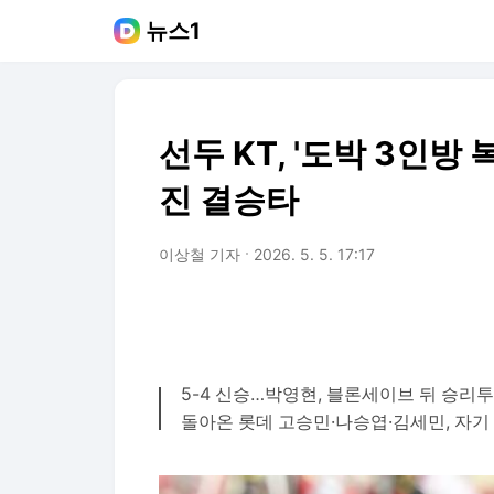
뉴스1
선두 KT, '도박 3인방
진 결승타
이상철 기자
2026. 5. 5. 17:17
5-4 신승…박영현, 블론세이브 뒤 승리
돌아온 롯데 고승민·나승엽·김세민, 자기