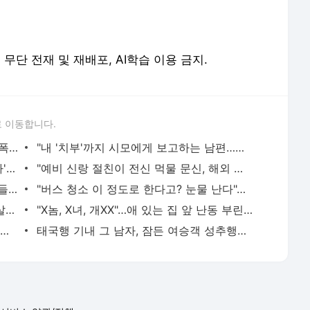
 이동합니다.
"단둘만 있는 밀폐된 공간과 술…황정민 폭로녀는 두가지에 집착했다"
"내 '치부'까지 시모에게 보고하는 남편…집이 감옥 같다" 아내 고통
"자네 부인은 잘 끝날 거야"…'양정원 무마' 강남 경찰, 다른 돈도 받은 정황
"예비 신랑 절친이 전신 먹물 문신, 해외 도피 준비"…예비 신부 '혼란'
박문성 "축구협, 심판 성접대…그곳 사람들 얼마나 천박한지 보여준 것"
"버스 청소 이 정도로 한다고? 눈물 난다"…몸 밀어 넣은 노동자 '감동'
"이혼한 여사친은 생명의 은인…한집서 살게 해달라" 남편 요구에 '절망'
"X놈, X녀, 개XX"…애 있는 집 앞 난동 부린 여성, 속옷까지 훌러덩[영상]
"호텔서 상간남과 스킨십 나눈 시누이 목격…제 남편이 입 다물라 하네요"
태국행 기내 그 남자, 잠든 여승객 성추행…"바지에 체액까지 묻었다"
서비스 약관/정책
 글쓴이에 있으며, Daum의 입장과 다를 수 있습니다.