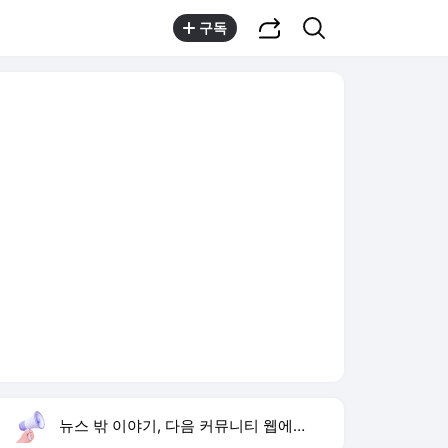
공유하기
검색
구독
뉴스 밖 이야기, 다음 커뮤니티 웹에서 보기
실시간 트렌드
오늘 1:50 기준
툴팁보기
1
김규원 속옷 손빨래
,상승
2
하영 4대째 의사 집안
,신규
3
한상미 이태원특조위 해임
,유지
4
YG 사옥 난동
,상승
5
입추
,상승
6
사미자 나이
,하락
7
손서연 U17 세계선수권
,신규