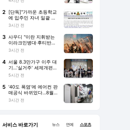
매공식 바뀌었다…8월
에도 불티
3시간 전
서비스 바로가기
뉴스
연예
스포츠
스포츠 홈
축구
해외축구
야구
해외야구
골프
농구
배구
일반
e-스포츠
카툰
영상 홈