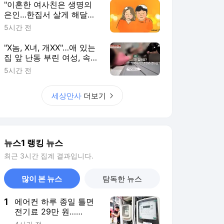
최근 3시간 집계 결과입니다.
많이 본 뉴스
탐독한 뉴스
1
에어컨 하루 종일 틀면
전기료 29만 원…
450kWh 넘으면 '요금
4시간 전
폭탄'
2
[단독]"가까운 초등학교
에 입주민 자녀 일괄 배
정해달라"…학교는 난색
3시간 전
3
사우디 "이란 지휘받는
이라크민병대·후티반군
동시공격 임박"
3시간 전
4
서울 8.3만가구 이주 대
기…'실거주' 세제개편에
임대차시장 압박
5시간 전
5
'40도 폭염'에 에어컨 판