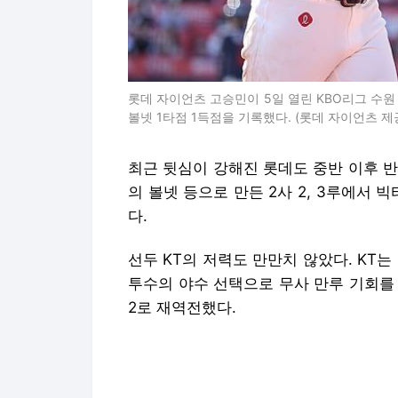
롯데 자이언츠 고승민이 5일 열린 KBO리그 수원 
볼넷 1타점 1득점을 기록했다. (롯데 자이언츠 제
최근 뒷심이 강해진 롯데도 중반 이후 반
의 볼넷 등으로 만든 2사 2, 3루에서
다.
선두 KT의 저력도 만만치 않았다. KT
투수의 야수 선택으로 무사 만루 기회를
2로 재역전했다.
후반부로 갈수록 경기는 더더욱 치열해졌다
적시타로 한 점 차로 추격하더니 8회초