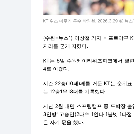
KT 위즈 마무리 투수 박영현. 2026.3.29 ⓒ 뉴
(수원=뉴스1) 이상철 기자 = 프로야구
자리를 굳게 지켰다.
KT는 6일 수원케이티위즈파크에서 열린 2
4로 이겼다.
시즌 22승(10패)째를 거둔 KT는 순위
는 12승1무18패를 기록했다.
지난 2월 대만 스프링캠프 중 도박장 출
3인방' 고승민(2타수 1안타 1볼넷 1타점 
은 자기 몫을 했다.