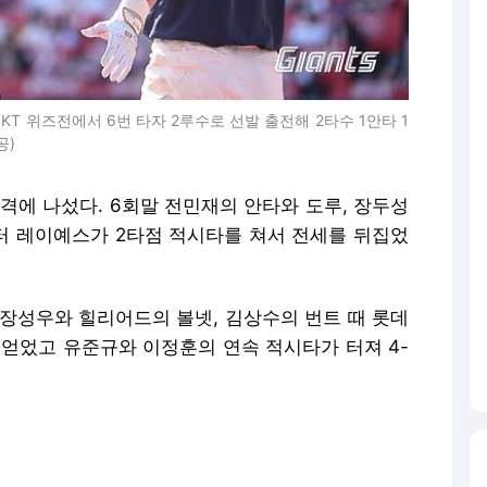
KT 위즈전에서 6번 타자 2루수로 선발 출전해 2타수 1안타 1
공)
격에 나섰다. 6회말 전민재의 안타와 도루, 장두성
 빅터 레이예스가 2타점 적시타를 쳐서 전세를 뒤집었
는 장성우와 힐리어드의 볼넷, 김상수의 번트 때 롯데
 얻었고 유준규와 이정훈의 연속 적시타가 터져 4-
. 롯데는 7회초 2사 1, 2루에서 대타 나승엽의
 1사 만루에선 고승민의 희생플라이로 4-4 균형을