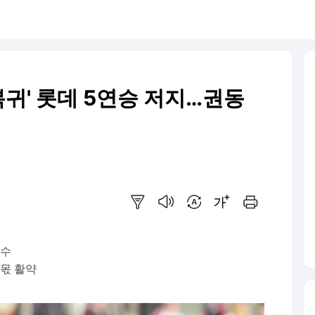
 복귀' 롯데 5연승 저지…권동
요약보기
음성으로 듣기
번역 설정
글씨크기 조절하기
인쇄하기
투수
 몫 활약