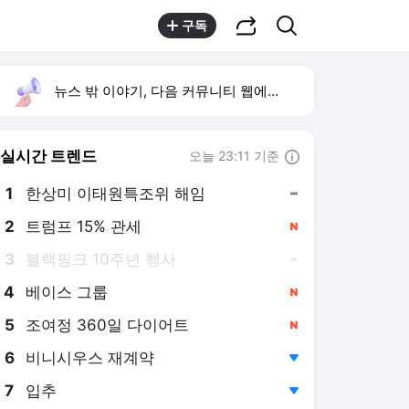
공유하기
검색
구독
뉴스 밖 이야기, 다음 커뮤니티 웹에서 보기
실시간 트렌드
오늘 23:11 기준
툴팁보기
1
한상미 이태원특조위 해임
,유지
2
트럼프 15% 관세
,신규
3
블랙핑크 10주년 행사
,유지
4
베이스 그룹
,신규
5
조여정 360일 다이어트
,신규
6
비니시우스 재계약
,하락
7
입추
,하락