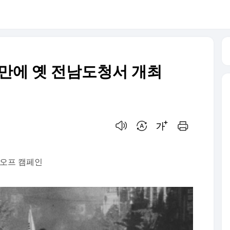
년 만에 옛 전남도청서 개최
음성으로 듣기
번역 설정
글씨크기 조절하기
인쇄하기
온·오프 캠페인