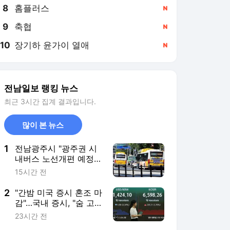
8
홈플러스
,신규
9
축협
,신규
10
장기하 윤가이 열애
,신규
전남일보 랭킹 뉴스
최근 3시간 집계 결과입니다.
많이 본 뉴스
1
전남광주시 "광주권 시
내버스 노선개편 예정대
로 추진"
15시간 전
2
"간밤 미국 증시 혼조 마
감"…국내 증시, "숨 고르
기" 장세 펼쳐질까
23시간 전