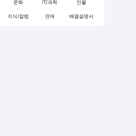
문화
IT/과학
인물
지식/칼럼
연재
배열설명서