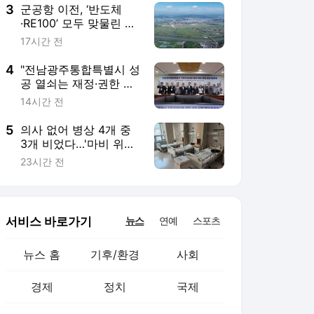
3
군공항 이전, ‘반도체
·RE100’ 모두 맞물린 도
미노 프로젝트
17시간 전
4
"전남광주통합특별시 성
공 열쇠는 재정·권한 균
형"
14시간 전
5
의사 없어 병상 4개 중
3개 비었다…'마비 위기'
국립정신병원
23시간 전
서비스 바로가기
뉴스
연예
스포츠
뉴스 홈
기후/환경
사회
경제
정치
국제