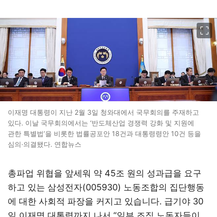
이미지 크게 보기
이재명 대통령이 지난 2월 3일 청와대에서 국무회의를 주재하고
있다. 이날 국무회의에서는 ‘반도체산업 경쟁력 강화 및 지원에
관한 특별법’을 비롯한 법률공포안 18건과 대통령령안 10건 등을
심의·의결됐다. 연합뉴스
총파업 위협을 앞세워 약 45조 원의 성과급을 요구
하고 있는
삼성전자(005930)
노동조합의 집단행동
에 대한 사회적 파장을 커지고 있습니다. 급기야 30
일 이재명 대통령까지 나서 “일부 조직 노동자들이