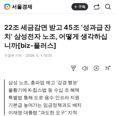
공유하기
통합검색
서울경제
구독
22조 세금감면 받고 45조 ‘성과급 잔
치’ 삼성전자 노조, 어떻게 생각하십
니까[biz-플러스]
구경우 기자
2026. 5. 1. 10:01
요약보기
음성으로 듣기
번역 설정
글씨크기 조절하기
삼성 노조, 총파업 예고 ‘강경 행보’
불황기에 K-칩스법 등 수십 조 혜택
특별법 통해 도로·용수 인프라 지원
기본급 높여가는 임금정책과도 배치
이재명 대통령 “과도한 요구” 지적