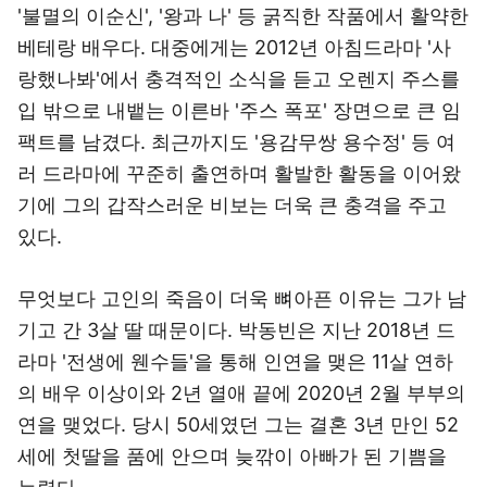
'불멸의 이순신', '왕과 나' 등 굵직한 작품에서 활약한
베테랑 배우다. 대중에게는 2012년 아침드라마 '사
랑했나봐'에서 충격적인 소식을 듣고 오렌지 주스를
입 밖으로 내뱉는 이른바 '주스 폭포' 장면으로 큰 임
팩트를 남겼다. 최근까지도 '용감무쌍 용수정' 등 여
러 드라마에 꾸준히 출연하며 활발한 활동을 이어왔
기에 그의 갑작스러운 비보는 더욱 큰 충격을 주고
있다.
무엇보다 고인의 죽음이 더욱 뼈아픈 이유는 그가 남
기고 간 3살 딸 때문이다. 박동빈은 지난 2018년 드
라마 '전생에 웬수들'을 통해 인연을 맺은 11살 연하
의 배우 이상이와 2년 열애 끝에 2020년 2월 부부의
연을 맺었다. 당시 50세였던 그는 결혼 3년 만인 52
세에 첫딸을 품에 안으며 늦깎이 아빠가 된 기쁨을