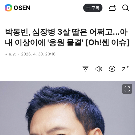
공유하기
통합검색
OSEN
구독
박동빈, 심장병 3살 딸은 어쩌고...아
내 이상이에 '응원 물결' [Oh!쎈 이슈]
지민경
2026. 4. 30. 20:16
요약보기
음성으로 듣기
번역 설정
글씨크기 조절하기
이미지 크게 보기