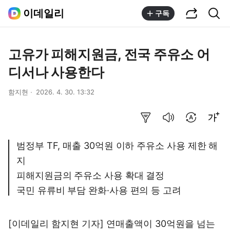
공유하기
통합검색
이데일리
구독
고유가 피해지원금, 전국 주유소 어
디서나 사용한다
함지현
2026. 4. 30. 13:32
요약보기
음성으로 듣기
번역 설정
글씨크기 조절하기
범정부 TF, 매출 30억원 이하 주유소 사용 제한 해
지
피해지원금의 주유소 사용 확대 결정
국민 유류비 부담 완화·사용 편의 등 고려
[이데일리 함지현 기자] 연매출액이 30억원을 넘는