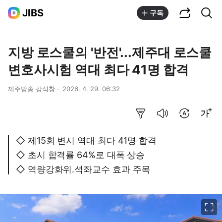
공유하기
통합검색
JIBS
구독
지방 로스쿨의 '반전'...제주대 로스쿨
변호사시험 역대 최다 41명 합격
제주방송 강석창
2026. 4. 29. 06:32
요약보기
음성으로 듣기
번역 설정
글씨크기 조절하기
◇ 제15회 변시 역대 최다 41명 합격
◇ 초시 합격률 64%로 대폭 상승
◇ 역량강화위.석좌교수 효과 주목
이미지 크게 보기