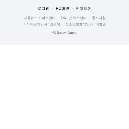
로그인
PC화면
전체보기
다음뉴스 서비스안내
24시간 뉴스센터
공지사항
기사배열책임자 : 임광욱
청소년보호책임자 : 이호원
ⓒ Daum Corp.