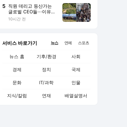
5
직원 데리고 등산가는
글로벌 CEO들⋯이유
있었네
10시간 전
서비스 바로가기
뉴스
연예
스포츠
뉴스 홈
기후/환경
사회
경제
정치
국제
문화
IT/과학
인물
지식/칼럼
연재
배열설명서