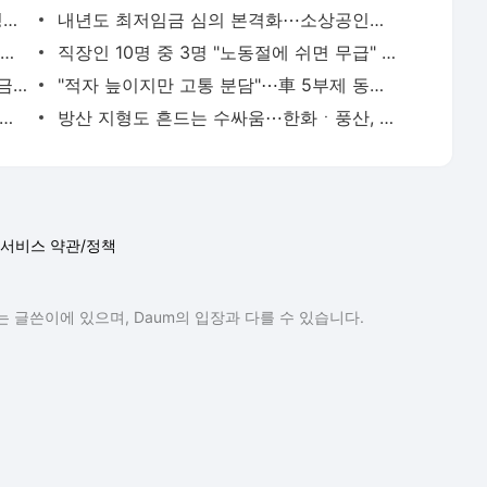
하루 멈췄는데 파운드리 58% 급감…삼성전자, 총파업 장기화땐 공급대란
내년도 최저임금 심의 본격화⋯소상공인업계 ‘촉각’
1시간59분30초…마라톤 사웨 신기록, 얼마나 대단한 걸까?
직장인 10명 중 3명 "노동절에 쉬면 무급" [데이터클립]
고유가 피해지원금 오늘부터 1차 지급⋯금융 앱으로 조회·신청 한 번에
"적자 늪이지만 고통 분담"⋯車 5부제 동참하면 보험료 2% 깎아준다 [종합]
손실보다 무서운 ‘신뢰 붕괴’ ⋯K-반도체 공급망, 내부적 자해 [치킨게임 성과급 분배]
방산 지형도 흔드는 수싸움⋯한화ㆍ풍산, 탄약 빅딜 '시너지 계산법'
서비스 약관/정책
 글쓴이에 있으며, Daum의 입장과 다를 수 있습니다.