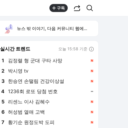
공유하기
검색
구독
뉴스 밖 이야기, 다음 커뮤니티 웹에서 보기
실시간 트렌드
오늘 15:58 기준
툴팁보기
1
김정렬 형 군대 구타 사망
,신규
2
박시영 tv
,신규
3
한승연 손떨림 건강이상설
,신규
4
1236회 로또 당첨 번호
,유지
5
리센느 이사 김혜수
,신규
6
허성범 열애 고백
,신규
7
황기순 원정도박 도피
,신규