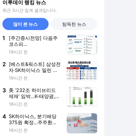
이투데이 랭킹 뉴스
최근 3시간 집계 결과입니다.
많이 본 뉴스
탐독한 뉴스
1
[주간증시전망] 다음주
코스피
6000~7000⋯“外人 수
19시간 전
급은 정책이 변수”
2
[베스트&워스트] 삼성전
자·SK하이닉스 밀린 한
주…상상인증권은 85%
19시간 전
급등
3
美 ‘232조 하이브리드
제재’ 임박…K-태양광,
불확실성 털고 날개 다
18시간 전
나
4
SK하이닉스, 분기배당
375원 확정…주주환원
책 9월로 앞당겨 발표
16시간 전