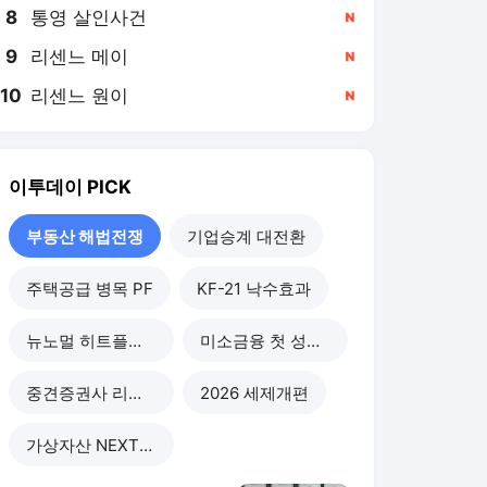
8
통영 살인사건
,신규
9
리센느 메이
,신규
10
리센느 원이
,신규
이투데이
PICK
부동산 해법전쟁
기업승계 대전환
주택공급 병목 PF
KF-21 낙수효과
뉴노멀 히트플레이션
미소금융 첫 성적표
중견증권사 리스크 점검
2026 세제개편
가상자산 NEXT라운드