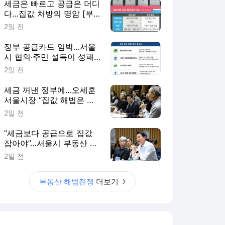
세금은 빠르고 공급은 더디
다…집값 처방의 명암 [부
동산 해법 전쟁]
2일 전
정부 공급카드 임박…서울
시 협의·주민 설득이 성패
가른다 [부동산 해법 전쟁]
2일 전
세금 꺼낸 정부에…오세훈
서울시장 “집값 해법은 공
급” [부동산 해법 전쟁]
2일 전
“세금보다 공급으로 집값
잡아야”…서울시 부동산 대
책 ‘맞불’ 토론회
2일 전
부동산 해법전쟁
더보기