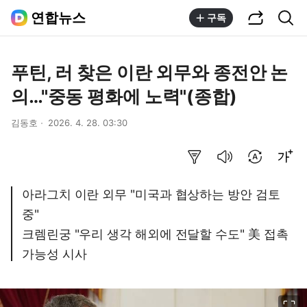
공유하기
통합검색
연합뉴스
구독
푸틴, 러 찾은 이란 외무와 종전안 논
의…"중동 평화에 노력"(종합)
김동호
2026. 4. 28. 03:30
요약보기
음성으로 듣기
번역 설정
글씨크기 조절하기
아라그치 이란 외무 "미국과 협상하는 방안 검토
중"
크렘린궁 "우리 생각 해외에 전달할 수도" 美 접촉
가능성 시사
이미지 크게 보기