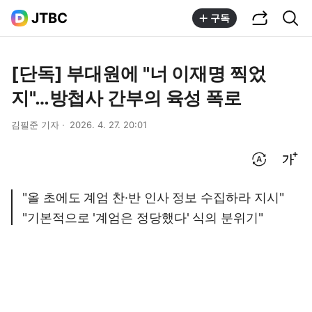
공유하기
통합검색
JTBC
구독
[단독] 부대원에 "너 이재명 찍었
지"…방첩사 간부의 육성 폭로
김필준 기자
2026. 4. 27. 20:01
번역 설정
글씨크기 조절하기
"올 초에도 계엄 찬·반 인사 정보 수집하라 지시"
"기본적으로 '계엄은 정당했다' 식의 분위기"