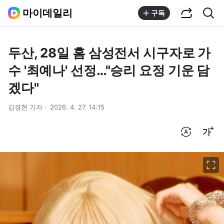
공유하기
통합검색
마이데일리
구독
두산, 28일 홈 삼성전서 시구자로 가
수 '최예나' 선정…"승리 요정 기운 담
겠다"
김경현 기자
2026. 4. 27. 14:15
번역 설정
글씨크기 조절하기
이미지 크게 보기