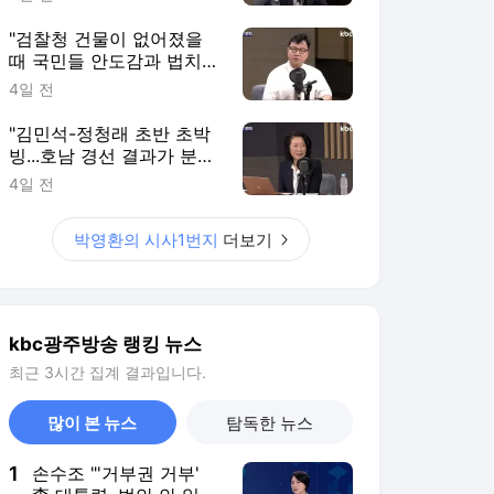
영환의 시사1번지]
"검찰청 건물이 없어졌을
때 국민들 안도감과 법치
자체도 붕괴"[박영환의 시
4일 전
사1번지]
"김민석-정청래 초반 초박
빙...호남 경선 결과가 분수
령"[박영환의 시사1번지]
4일 전
박영환의 시사1번지
더보기
kbc광주방송 랭킹 뉴스
최근 3시간 집계 결과입니다.
많이 본 뉴스
탐독한 뉴스
1
손수조 "'거부권 거부'