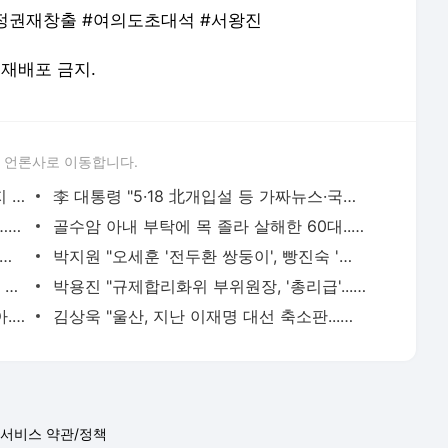
#정권재창출 #여의도초대석 #서왕진
및 재배포 금지.
 언론사로 이동합니다.
"文정권 부동산 실책 이미 심판...언제까지 남 탓만 할 건가"[박영환의 시사1번지]
李 대통령 "5·18 北개입설 등 가짜뉴스·국가폭력 희생자 모욕행위, 모든 수단 총동원 응징"
지선 D-13, 유권자 73.6% "반드시 투표"…사전투표 의향 39.4%
골수암 아내 부탁에 목 졸라 살해한 60대...징역 10년 구형
"조국, 아이고...아까워, 민주당 접수 대권 가려면 평택 사퇴가 맞아, 소탐대실 안 돼"[여
박지원 "오세훈 '전두환 쌍둥이', 빵진숙 '여자 전두환'...민주주의의 적, 부끄러움 알아야"[여의
박지원 "'멸콩, 탱크' 정용진, 세월호 때도 그런 짓...전두환 같아, 난 몰라, 콩밥 먹여야"[여의도
박용진 "규제합리화위 부위원장, '총리급'...이 대통령과 부처 두루 경험, 영광, 감사"[여의도초대
박용진 "두당 6억 줘, 삼전 노조 국민 부아...파업, 이재용은 책임 없나, 리더십 보여야"[여의도초
김상욱 "울산, 지난 이재명 대선 축소판...제가 똘똘하게 일은 잘해, 숨 쉬는 울산 만들 것"[여의
서비스 약관/정책