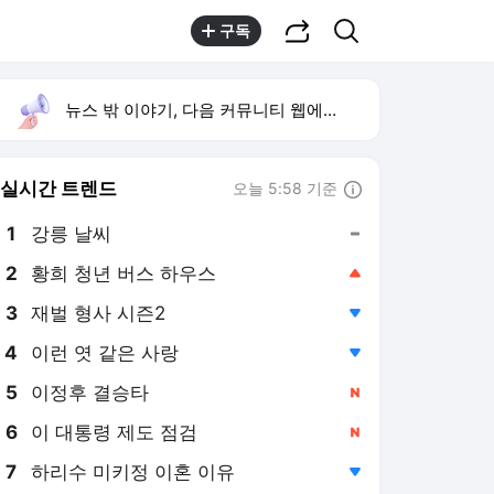
공유하기
검색
구독
뉴스 밖 이야기, 다음 커뮤니티 웹에서 보기
실시간 트렌드
오늘 5:58 기준
툴팁보기
1
강릉 날씨
,유지
2
황희 청년 버스 하우스
,상승
3
재벌 형사 시즌2
,하락
4
이런 엿 같은 사랑
,하락
5
이정후 결승타
,신규
6
이 대통령 제도 점검
,신규
7
하리수 미키정 이혼 이유
,하락