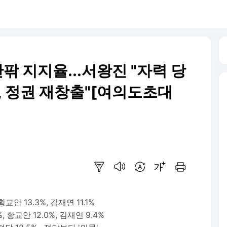
 안팎 지지율...서왕진 "자력 당
, 정권 재창출"[여의도초대
요약보기
음성으로 듣기
번역 설정
글씨크기 조절하기
인쇄하기
 황교안 13.3%, 김재연 11.1%
%, 황교안 12.0%, 김재연 9.4%