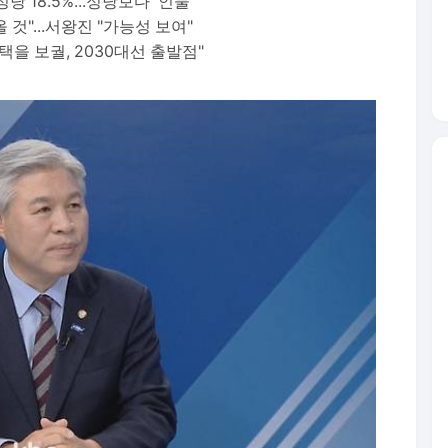
정당 18.5%...정당보다 '인물'
것"...서왕진 "가능성 보여"
택을 보궐, 2030대선 출발점"