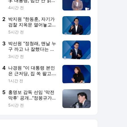
李 대통령, 법안 안 읽어
봐?...왜 굳이, '난 몰랐
4시간 전
어' 책임회피 포석, 또
꼼수"[여의도 진검승부]
2
박지원 "한동훈, 자기가
검찰 지옥문 열어놓고
李 대통령 비난...검찰 대
5시간 전
개혁, 역사에 남을 큰 업
적"[여의도초대석]
3
박선원 "정청래, 맨날 누
구 까고 나 잘했다는 말
만...알았어, 잘했어, 그
3시간 전
러니까 이제 그만, 끝"
[여의도초대석]
4
나경원 "이 대통령 본인
은 근저당, 집 쏙 팔고...
징벌적 증오 세금폭탄,
1시간 전
'범죄자 이노키오 대통
령'"[KBC 뉴스메이커]
5
홍명보 감독 선임 '막전
막후' 공개..."정몽규가
최종 지시"
5시간 전