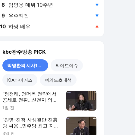
8
임영웅 데뷔 10주년
,하락
9
우주떡집
,하락
10
하영 배우
,상승
kbc광주방송
PICK
박영환의 시사1번지
와이드이슈
KIA타이거즈
여의도초대석
"정청래, 언더독 전략에서
공세로 전환...신천지 의혹
계기로 전략 수정"[박영환
1일 전
의 시사1번지]
"친명-친청 사생결단 진흙
탕 싸움...민주당 최고 지도
부, 봉숭아학당 되나?"[박
3일 전