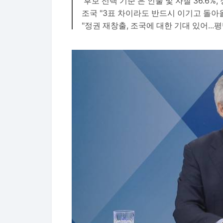
'후보 선택 기준'은 인물 및 자질 36.6%, 
조국 "3표 차이라도 반드시 이기고 돌아올 
"정권 재창출, 조국에 대한 기대 있어...평