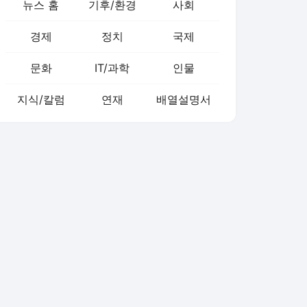
뉴스 홈
기후/환경
사회
경제
정치
국제
문화
IT/과학
인물
지식/칼럼
연재
배열설명서