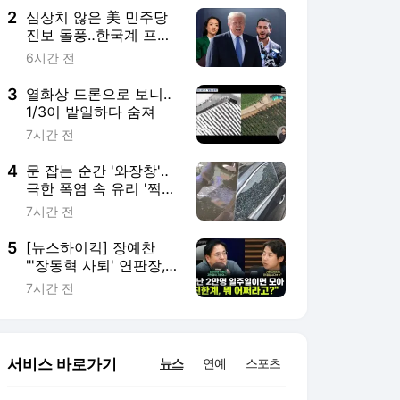
2
심상치 않은 美 민주당
진보 돌풍‥한국계 프란
체스카 홍이 이어가나
6시간 전
3
열화상 드론으로 보니‥
1/3이 밭일하다 숨져
7시간 전
4
문 잡는 순간 '와장창'‥
극한 폭염 속 유리 '쩍
쩍'
7시간 전
5
[뉴스하이킥] 장예찬
"'장동혁 사퇴' 연판장,
친한계 당원 주축… '그
7시간 전
래서 어쩌라고!'"
서비스 바로가기
뉴스
연예
스포츠