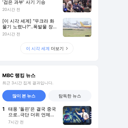
'검은 과부' 사기 기승
20시간 전
[이 시각 세계] "우크라 화
물기 노렸나?"‥폭발물 장
착 드론 발견
20시간 전
이 시각 세계
더보기
MBC 랭킹 뉴스
최근 3시간 집계 결과입니다.
많이 본 뉴스
탐독한 뉴스
1
태풍 '돌핀'은 결국 중국
으로‥극단 더위 언제까
지?
7시간 전