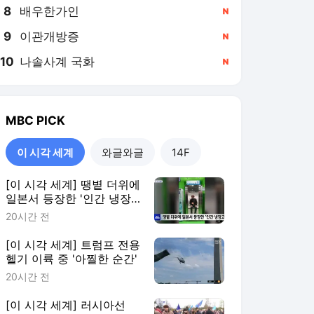
8
배우한가인
,신규
9
이관개방증
,신규
10
나솔사계 국화
,신규
MBC
PICK
이 시각 세계
와글와글
14F
[이 시각 세계] 땡볕 더위에
일본서 등장한 '인간 냉장
고'
20시간 전
[이 시각 세계] 트럼프 전용
헬기 이륙 중 '아찔한 순간'
20시간 전
[이 시각 세계] 러시아선