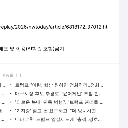
eplay/2026/nwtoday/article/6818172_37012.ht
 재배포 및 이용(AI학습 포함)금지
 이동합니다.
[속보] 이란 파르스 통신 "이란 외무, 파키스탄 통해 미국에 '레드 라인' 서면 전달"
트럼프 "이란, 협상 원하면 전화하라‥전화로 협상하겠다"
오늘부터 고유가 지원금‥취약층 최대 60만 원
대구시장 후보 추경호‥'윤어게인' 부활 현실로
'체포방해·통일교' 윤 부부 항소심 줄줄이 선고
'외로운 늑대' 단독 범행?‥"트럼프 관리들 쏘고 싶었다"
부산저축은행과 '50억 클럽', 전·현직 대통령까지‥대장동 의혹의 역사
'기자증' 팔고 돈 요구하고‥"더 방치하면 위험"
이스라엘·레바논 공습 격화‥휴전 사실상 파기?
네타냐후, 트럼프 암살시도에 "충격‥경호국 결단력에 경의"