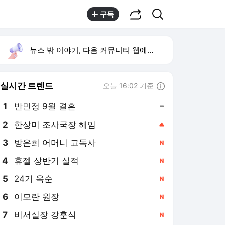
공유하기
검색
구독
뉴스 밖 이야기, 다음 커뮤니티 웹에서 보기
실시간 트렌드
오늘 16:02 기준
툴팁보기
1
반민정 9월 결혼
,유지
2
한상미 조사국장 해임
,상승
3
방은희 어머니 고독사
,신규
4
휴젤 상반기 실적
,신규
5
24기 옥순
,신규
6
이모란 원장
,신규
7
비서실장 강훈식
,신규