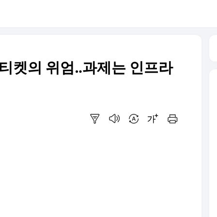
 티켓의 위엄‥과제는 인프라
요약보기
음성으로 듣기
번역 설정
글씨크기 조절하기
인쇄하기