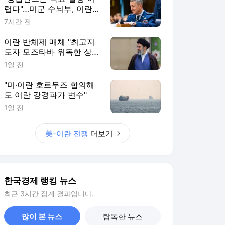
렵다"…미군 수뇌부, 이란전
출구전략 모색
7시간 전
이란 반체제 매체 "최고지
도자 모즈타바 위독한 상
태"
1일 전
"미·이란 호르무즈 합의해
도 이란 강경파가 변수"
1일 전
美-이란 전쟁
더보기
한국경제 랭킹 뉴스
최근 3시간 집계 결과입니다.
많이 본 뉴스
탐독한 뉴스