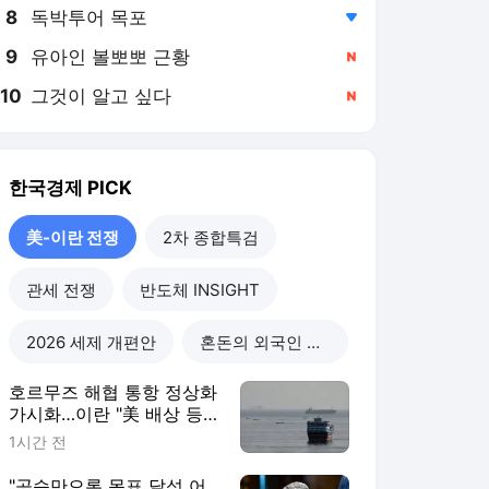
8
독박투어 목포
,하락
9
유아인 볼뽀뽀 근황
,신규
10
그것이 알고 싶다
,신규
한국경제
PICK
美-이란 전쟁
2차 종합특검
관세 전쟁
반도체 INSIGHT
2026 세제 개편안
혼돈의 외국인 고용시장
호르무즈 해협 통항 정상화
가시화…이란 "美 배상 등
조건 충족돼야"
1시간 전
"공습만으론 목표 달성 어