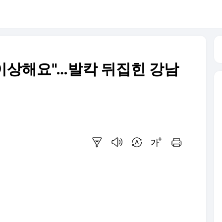
 이상해요"…발칵 뒤집힌 강남
요약보기
음성으로 듣기
번역 설정
글씨크기 조절하기
인쇄하기