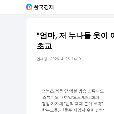
한국경제
"엄마, 저 누나들 옷이
초교
안재광
2026. 4. 26. 14:19
언북초 정문 앞 엑셀 방송 스튜디오
‘스튜디오 대여업’으로 법망 회피
경찰·지자체 “법적 제재 근거 부족”
학부모들, 건물주·세입자 우회 압박