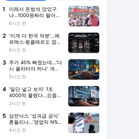
1
이래서 돈방석 앉았구
나…1000원짜리 팔아
4000억 번 비결 [권용
6시간 전
훈의 트렌드워치]
2
'이게 다 한국 덕분'…에
르메스·몽클레르도 깜짝
놀랐다 [안혜원의 명품
6시간 전
의세계]
3
주가 40% 빠졌는데…'다
시 올라타야 하나' 개미
들 들썩 [한경우의 케이
5시간 전
스스터디]
4
'일단 넣고 보자' 1조
4000억 몰렸다…요즘
뜨는 개미 피난처 [투자
2시간 전
톡]
5
삼전닉스 '성과급 공식'
흔들리나…'영업익 N%'
입법 전쟁 [김대영의 노
4시간 전
무스쿨]