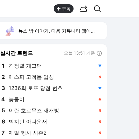
공유하기
검색
구독
뉴스 밖 이야기, 다음 커뮤니티 웹에서 보기
실시간 트렌드
오늘 13:51 기준
툴팁보기
1
김정렬 개그맨
,하락
2
에스파 고척돔 입성
,신규
3
1236회 로또 당첨 번호
,하락
4
늦둥이
,상승
5
이란 호르무즈 재개방
,신규
6
박지민 아나운서
,신규
7
재벌 형사 시즌2
,신규