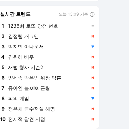
실시간 트렌드
오늘 13:09 기준
툴팁보기
1
1236회 로또 당첨 번호
,유지
2
김정렬 개그맨
,신규
3
박지민 아나운서
,하락
4
김원해 배우
,신규
5
재벌 형사 시즌2
,신규
6
양세종 박은빈 위장 약혼
,신규
7
유아인 볼뽀뽀 근황
,신규
8
피의 게임
,하락
9
정은채 금수저설 해명
,신규
10
전지적 참견 시점
,신규