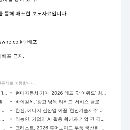
를 통해 배포한 보도자료입니다.
e.co.kr) 배포
 재배포 금지.
언론사로 이동합니다.
GS25, 세계 디자인 어워드 2관왕 등극… ‘iF’ 이어 ‘레드닷’ 디자인 어워드 수상 - 뉴스와이어
현대자동차·기아 ‘2026 레드 닷 어워드’ 최우수상 포함 17개 수상 - 뉴스와이어
SF 기갑 전략 게임 ‘타이탄 러쉬: 서바이벌’ 국내 정식 출시 - 뉴스와이어
바이칼AI, ‘광고 낭독 리워드’ 서비스 클로즈드 베타 시작… 리워드 체험단 100명 모집 - 뉴스와
돌비 ‘돌비 비전 2’ 출시… 하이센스 TV에 가장 뛰어난 화질 경험 제공 - 뉴스와이어
한전, 에너지 신산업 이끌 ‘한전기술지주’ 공식 출범 - 뉴스와이어
손발톱 케어 전문 브랜드 ‘라셀턴’, 8월 썸머 할인 이벤트 진행… 베스트셀러 최대 50% 혜택 -
직능연, 기업의 AI 활용 확산과 기업 간 격차 분석 - 뉴스와이어
비원 메디신스, 2026년 2분기 재무 결과 및 비즈니스 업데이트 발표 - 뉴스와이어
크레스트, 2026 휴머노이드 부품 국산화 실증사업 선정… 로브로스와 ‘무정전 핫스왑 배터리시