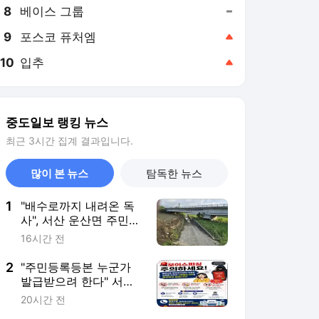
8
베이스 그룹
,유지
9
포스코 퓨처엠
,상승
10
입추
,상승
중도일보 랭킹 뉴스
최근 3시간 집계 결과입니다.
많이 본 뉴스
탐독한 뉴스
1
"배수로까지 내려온 독
사", 서산 운산면 주민들
'불안' 호소, 안전대책 마
16시간 전
련 목소리
2
"주민등록등본 누군가
발급받으려 한다" 서산
행정복지센터 사칭 보이
20시간 전
스피싱 기승