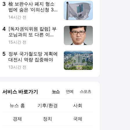
3
檢 보완수사 폐지 형소
법에 숨은 ‘이의신청 3
개월 제한’…황운하는
14시간 전
30일 추진
4
[독자권익위원 칼럼] 부
모님과의 또 다른 이별,
요양원 문 앞에서
15시간 전
5
정부 국가철도망 계획에
대전시 역량 집중해야
13시간 전
서비스 바로가기
뉴스
연예
스포츠
뉴스 홈
기후/환경
사회
경제
정치
국제