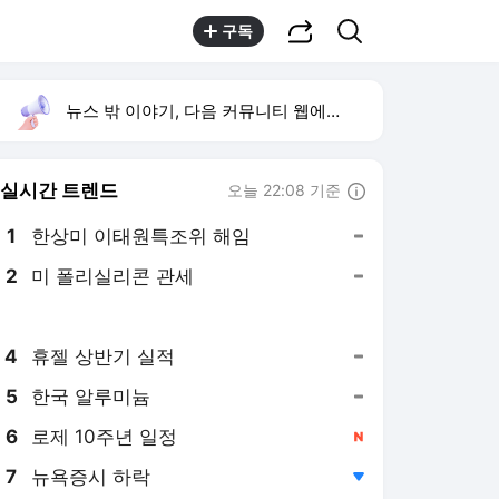
공유하기
검색
구독
뉴스 밖 이야기, 다음 커뮤니티 웹에서 보기
실시간 트렌드
오늘 22:08 기준
툴팁보기
1
한상미 이태원특조위 해임
,유지
2
미 폴리실리콘 관세
,유지
3
트럼프 이란전쟁
,신규
4
휴젤 상반기 실적
,유지
5
한국 알루미늄
,유지
6
로제 10주년 일정
,신규
7
뉴욕증시 하락
,하락