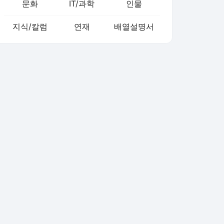
문화
IT/과학
인물
지식/칼럼
연재
배열설명서