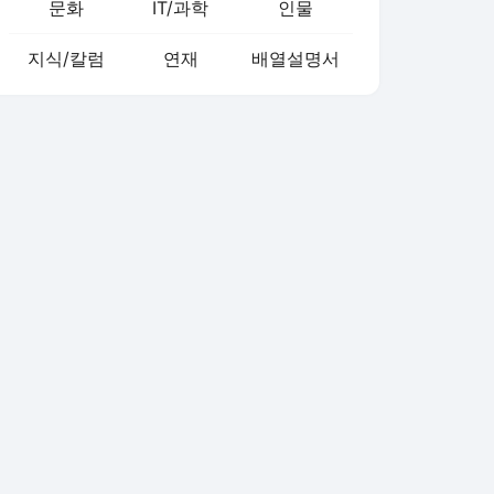
문화
IT/과학
인물
지식/칼럼
연재
배열설명서