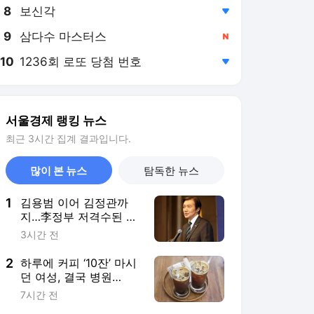
8
보신각
,하락
9
삼다수 마스터스
,신규
10
1236회 로또 당첨 번호
,하락
서울경제 랭킹 뉴스
최근 3시간 집계 결과입니다.
많이 본 뉴스
탐독한 뉴스
1
김용범 이어 김정관까
지…李정부 저격수된 조
국
3시간 전
2
하루에 커피 ‘10잔’ 마시
던 여성, 결국 병원
행…‘이 병’ 진단받았다
7시간 전
는데 [헬시타임]