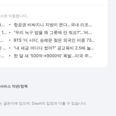
론사로 이동합니다.
“우리 딸, 대치동 가야겠다”…어느 학교 다니냐가 수능 성적 갈랐다
항공권 비싸지니 지방이 뜬다…국내 리조트 예약 ‘급증’
102일 부실복무 의혹…檢, 송민호에 징역 1년 6개월 구형
“우리 늑구 밥을 왜 그릇에 안 줘요?”…‘바닥 식사’ 논란에 오월드 해명 보니
중국도 “삼성전자 35만원 간다”…첫 분석서 ‘최고 목표가’ 찍었다
BTS ‘더 시티’, 숭례문 찾은 외국인 비중 73%…서울 관광 급증
“이러다 삼성 흔들린다”...외신들도 경고한 삼성 역대급 위기
“내 세금 어디다 썼어?” 공교육비 2.5배 늘렸는데 학업성취도는 ‘역주행’
‘1900억 부당이득’ 방시혁 구속 기로…“자본시장 교란”
한 달 새 ‘500억→9000억’ 폭발…미국 주식 던진 개미들 ‘우르르’ 몰린 계좌는
서비스 약관/정책
 글쓴이에 있으며, Daum의 입장과 다를 수 있습니다.