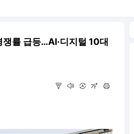
쟁률 급등…AI·디지털 10대
요약보기
음성으로 듣기
번역 설정
글씨크기 조절하기
인쇄하기