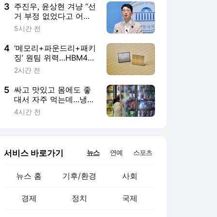
3
주진우, 윤상현 겨냥 “선
거 부정 없었다고 어떻
게 단정하나...‘부정선거
5시간 전
은폐론자’”
4
‘메모리+파운드리+패키
징’ 원팀 위력…HBM4E
양산도 앞당겨
2시간 전
5
싸고 맛있고 몸에도 좋
대서 자주 먹는데…냉동
블루베리 ‘이렇게’ 먹었
4시간 전
다간 큰일
서비스 바로가기
뉴스
연예
스포츠
뉴스 홈
기후/환경
사회
경제
정치
국제