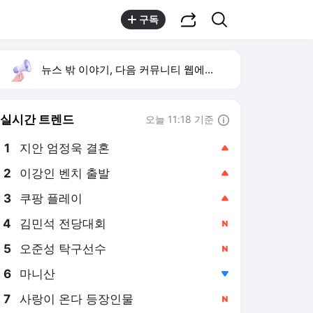
공유하기
검색
구독
뉴스 밖 이야기, 다음 커뮤니티 웹에서 보기
실시간 트렌드
오늘 11:18 기준
툴팁보기
1
지안 엄정욱 결혼
,상승
2
이강인 벤치 출발
,상승
3
쿠팡 플레이
,상승
4
김민석 전당대회
,신규
5
오준성 탁구선수
,신규
6
마니산
,하락
7
사랑이 온다 등장인물
,신규