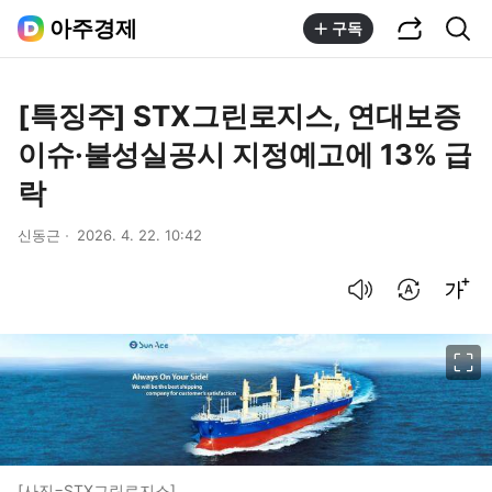
공유하기
통합검색
아주경제
구독
[특징주] STX그린로지스, 연대보증
이슈·불성실공시 지정예고에 13% 급
락
신동근
2026. 4. 22. 10:42
음성으로 듣기
번역 설정
글씨크기 조절하기
이미지 크게 보기
[사진=STX그린로지스]