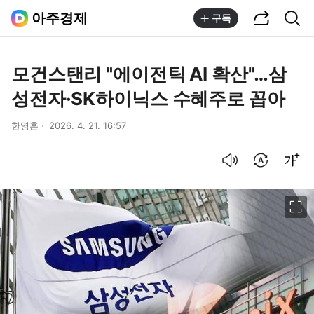
공유하기
통합검색
아주경제
구독
모건스탠리 "에이전틱 AI 확산"…삼
성전자·SK하이닉스 수혜주로 꼽아
한영훈
2026. 4. 21. 16:57
음성으로 듣기
번역 설정
글씨크기 조절하기
이미지 크게 보기