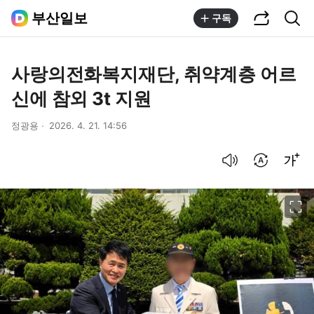
공유하기
통합검색
부산일보
구독
사랑의전화복지재단, 취약계층 어르
신에 참외 3t 지원
정광용
2026. 4. 21. 14:56
음성으로 듣기
번역 설정
글씨크기 조절하기
이미지 크게 보기