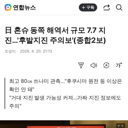
공유하기
통합검색
연합뉴스
구독
日 혼슈 동쪽 해역서 규모 7.7 지
진…'후발지진 주의보'(종합2보)
조성미
2026. 4. 20. 21:13
요약보기
음성으로 듣기
번역 설정
글씨크기 조절하기
최고 80㎝ 쓰나미 관측…"후쿠시마 원전 등 이상은
확인 안 돼"
"거대 지진 발생 가능성 커져…가짜 지진 정보에도
주의"
이미지 크게 보기