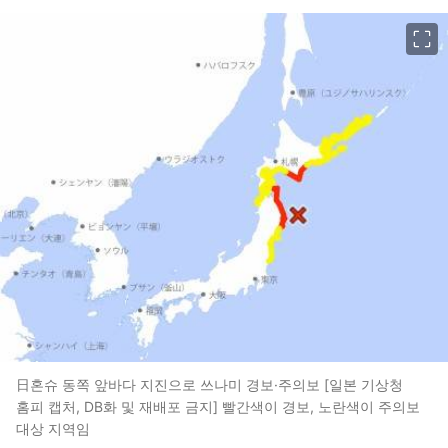
이미지 크게 보기
日혼슈 동쪽 앞바다 지진으로 쓰나미 경보·주의보 [일본 기상청
홈피 캡처, DB화 및 재배포 금지] 빨간색이 경보, 노란색이 주의보
대상 지역임