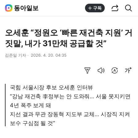
공유하기
통합검색
동아일보
구독
오세훈 “정원오 ‘빠른 재건축 지원’ 거
짓말, 내가 31만채 공급할 것”
김준일 기자
2026. 4. 20. 04:35
요약보기
음성으로 듣기
번역 설정
글씨크기 조절하기
국힘 서울시장 후보 오세훈 인터뷰
“강남 재건축 李정부는 안 도와줘… 서울 못지키면
4년 폭주 보게 돼
지선 결과 무관 장동혁 지도부 교체… 시장직 지켜
보수 구심점 될 것”