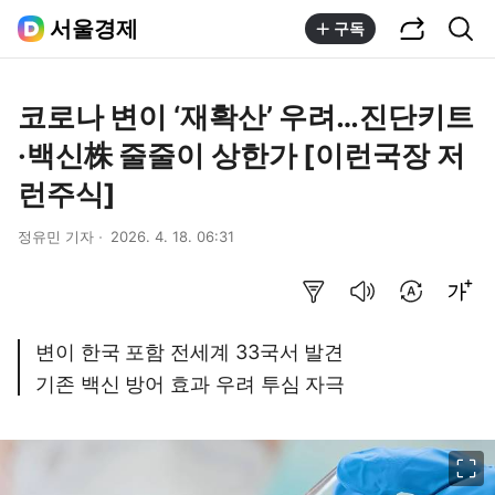
공유하기
통합검색
서울경제
구독
코로나 변이 ‘재확산’ 우려…진단키트
·백신株 줄줄이 상한가 [이런국장 저
런주식]
정유민 기자
2026. 4. 18. 06:31
요약보기
음성으로 듣기
번역 설정
글씨크기 조절하기
변이 한국 포함 전세계 33국서 발견
기존 백신 방어 효과 우려 투심 자극
이미지 크게 보기