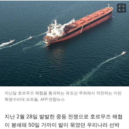
이미지 크게 보기
지난달 호르무즈 해협을 통과하는 유조선 주위에서 작전하는 이란
혁명수비대 보트들. AFP·연합뉴스
지난 2월 28일 발발한 중동 전쟁으로 호르무즈 해협
이 봉쇄돼 50일 가까이 발이 묶였던 우리나라 선박