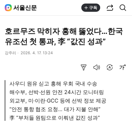
공유하기
통합검색
서울신문
구독
호르무즈 막히자 홍해 뚫었다…한국
유조선 첫 통과, 李 “값진 성과”
강주리
2026. 4. 17. 13:24
요약보기
음성으로 듣기
번역 설정
글씨크기 조절하기
사우디 원유 싣고 홍해 우회 국내 수송
해수부, 선박·선원 안전 24시간 모니터링
외교부, 미·이란·GCC 등에 선박 정보 제공
“안전 통항 협조 요청… 대가 지불 안해”
李 “부처들 원팀으로 이뤄낸 값진 성과”