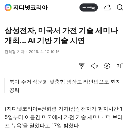
공유하기
통합검색
지디넷코리아
구독
삼성전자, 미국서 가전 기술 세미나
개최... AI 기반 기술 시연
전화평 기자
2026. 4. 17. 10:16
요약보기
음성으로 듣기
번역 설정
글씨크기 조절하기
북미 주거·식문화 맞춤형 냉장고 라인업으로 현지
공략
(지디넷코리아=전화평 기자)삼성전자가 현지시간 1
5일부터 이틀간 미국에서
가전 기술 세미나 '더 브리
프 뉴욕
'을 열었
다고 17일 밝혔다.