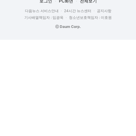
로그인
PC화면
전체보기
다음뉴스 서비스안내
24시간 뉴스센터
공지사항
기사배열책임자 : 임광욱
청소년보호책임자 : 이호원
ⓒ Daum Corp.