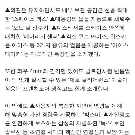
▲외관은 유지하면서도 내부 보관 공간은 한층 확대
한
'스페이스 맥스
' ▲대용량의 물을 자동으로
채워주
는 '오토 필
정수기' ▲디스펜서를
쇼케이스 안쪽에
배치한 '베버리지 센터
'
▲각진 큐브 아이스, 위스키
볼 아이스 등 6가지 종류의
얼음을 제공하는 '아이스
메이커' 등 대표적인 특장점을
소개했다.
또한 좌우 4mm의 간격만 있어도 빌트인처럼 빈틈없
이
딱 맞게 설치할 수 있는 '제로 클리어런스
'
기술이
적용된 프렌치도어 냉장고도 함께 소개했다.
이 밖에도 ▲사용자의 복잡한 자연어 명령을 이해
해
맞춤형 가전 경험을 제공하는 '빅스비' ▲개인정보
를
안전하게 보호하는 삼성의 차별화된 '녹스' 보안
솔루션
등 초연결 시대의 핵심인 연결성과 보안 기능