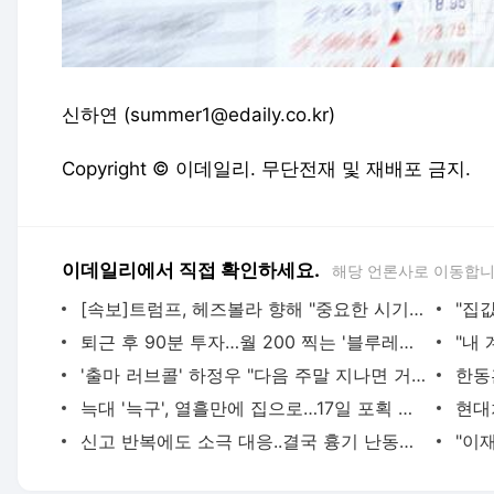
신하연 (summer1@edaily.co.kr)
Copyright © 이데일리. 무단전재 및 재배포 금지.
이데일리에서 직접 확인하세요.
해당 언론사로 이동합니
[속보]트럼프, 헤즈볼라 향해 "중요한 시기에 온건하게 행동하라"
퇴근 후 90분 투자…월 200 찍는 '블루레이디' 뭐길래
'출마 러브콜' 하정우 "다음 주말 지나면 거취 말할 것"
한동
늑대 '늑구', 열흘만에 집으로…17일 포획 성공
신고 반복에도 소극 대응..결국 흉기 난동으로 [그해 오늘]