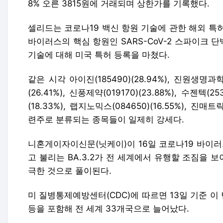
8% 오른 3815원에 거래되며 상한가를 기록했다.
셀리드는 코로나19 백신 항원 기술에 관한 해외 특
바이러스의 핵심 항원인 SARS-CoV-2 스파이크
기술에 대해 미국 특허 등록을 마쳤다.
같은 시각 아이진(185490)(28.94%), 진원생명과학(0
(26.41%), 신풍제약(019170)(23.88%), 수젠텍(25
(18.33%), 랩지노믹스(084650)(16.55%), 진매트
련주로 분류되는 종목들이 일제히 강세다.
니혼게이자이신문(닛케이)이 16일 코로나19 바이러
고 불리는 BA.3.2가 전 세계에서 유행할 조짐을
극한 것으로 풀이된다.
미 질병통제예방센터(CDC)에 따르면 13일 기준 이
등을 포함해 전 세계 33개국으로 늘어났다.