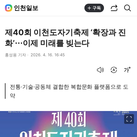
공유하기
통합검색
인천일보
구독
제40회 이천도자기축제 ‘확장과 진
화’⋯이제 미래를 빚는다
홍성용 기자
2026. 4. 16. 16:45
음성으로 듣기
번역 설정
글씨크기 조절하기
전통·기술·공동체 결합한 복합문화 플랫폼으로 도
약
이미지 크게 보기