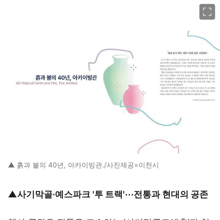
이미지 크게 보기
▲ 흙과 불의 40년, 아카이빙관./사진제공=이천시
▲사기막골·예스파크 '투 트랙'⋯전통과 현대의 공존