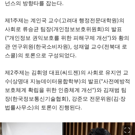
넌스의 방향타를 잡는다.
제1주제는 계인국 교수(고려대 행정전문대학원)의
사회로 류승균 팀장(개인정보보호위원회)의 발표
("개인정보 권익보호를 위한 피해구제 개선")와 황의
관 연구위원(한국소비자원), 성재열 교수(전북대 로
스쿨)의 토론으로 구성되었다.
제2주제는 김휘영 대표(씨드젠)의 사회로 유지연 교
수(상명대 지능데이터융합학부)의 발표("사전예방적
보호체계 확립을 위한 인증체계 개선")와 김재범 팀
장(한국정보통신기술협회), 강준모 전문위원(김·장
법률사무소)의 토론이 진행된다.
이미지 크게 보기