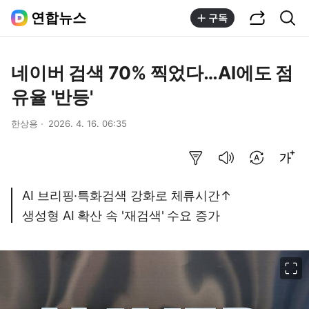
공유하기
통합검색
연합뉴스
구독
네이버 검색 70% 찍었다…AI에도 점
유율 '반등'
한상용
2026. 4. 16. 06:35
요약보기
음성으로 듣기
번역 설정
글씨크기 조절하기
AI 브리핑·특화검색 강화로 체류시간↑
생성형 AI 확산 속 '재검색' 수요 증가
이미지 크게 보기