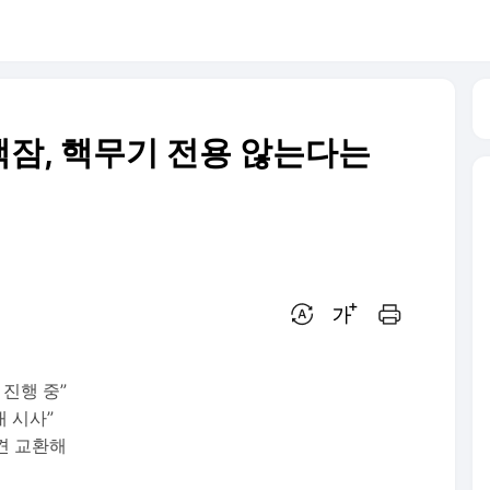
 핵잠, 핵무기 전용 않는다는
번역 설정
글씨크기 조절하기
인쇄하기
 진행 중”
대 시사”
견 교환해