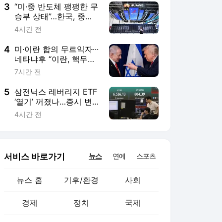
3
“미·중 반도체 팽팽한 무
승부 상태”…한국, 중국
기술 활용하는 시너지
4시간 전
고민할 때
4
미·이란 합의 무르익자···
네타냐후 “이란, 핵무기
개발 선언”
7시간 전
5
삼전닉스 레버리지 ETF
‘열기’ 꺼졌나…증시 변
동성도 줄어들어
4시간 전
서비스 바로가기
뉴스
연예
스포츠
뉴스 홈
기후/환경
사회
경제
정치
국제