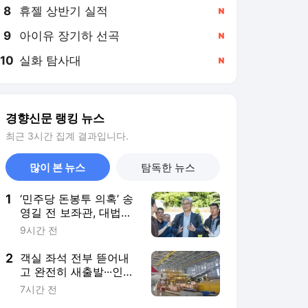
8
휴젤 상반기 실적
,신규
9
아이유 장기하 선곡
,신규
10
실화 탐사대
,신규
경향신문 랭킹 뉴스
최근 3시간 집계 결과입니다.
많이 본 뉴스
탐독한 뉴스
1
‘민주당 돈봉투 의혹’ 송
영길 전 보좌관, 대법서
징역형 확정
9시간 전
2
객실 좌석 전부 뜯어내
고 완전히 새출발···인천
공항서 국내 첫 ‘개조 항
7시간 전
공기’ 11월 출고