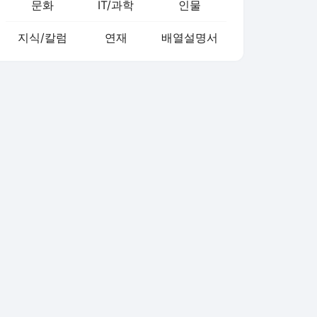
문화
IT/과학
인물
지식/칼럼
연재
배열설명서