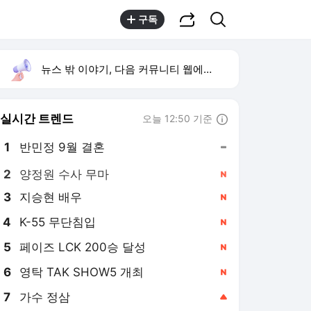
공유하기
검색
구독
뉴스 밖 이야기, 다음 커뮤니티 웹에서 보기
실시간 트렌드
오늘 12:50 기준
툴팁보기
1
반민정 9월 결혼
,유지
2
양정원 수사 무마
,신규
3
지승현 배우
,신규
4
K-55 무단침입
,신규
5
페이즈 LCK 200승 달성
,신규
6
영탁 TAK SHOW5 개최
,신규
7
가수 정삼
,상승