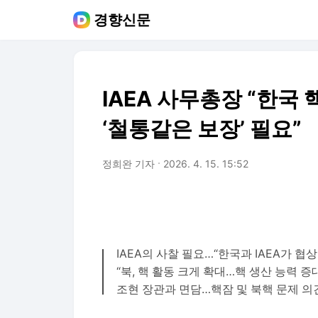
경향신문
IAEA 사무총장 “한국
‘철통같은 보장’ 필요”
정희완 기자
2026. 4. 15. 15:52
IAEA의 사찰 필요…“한국과 IAEA가 협상
“북, 핵 활동 크게 확대…핵 생산 능력 증
조현 장관과 면담…핵잠 및 북핵 문제 의