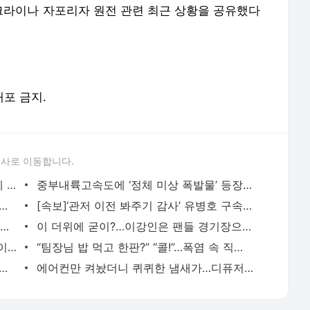
라이나 자포리자 원전 관련 최근 상황을 공유했다
배포 금지.
론사로 이동합니다.
“돈이 없군, 좀 야한 일을 해야겠어”···생계 위기에 성인 플랫폼 ‘온리팬스’ 뛰어든 ‘다
중부내륙고속도에 ‘정체 미상 폭발물’ 등장···처리반 출동에 차량 정체 빚어져
사, 요즘 잘 안보인다 했더니···프랜차이즈 ‘놀부’ 회생 신청, 지난해 영업손
[속보]‘관저 이전 봐주기 감사’ 유병호 구속적부심 기각···구속 유지
주말부터 기온 1~3도 떨어지지만 ‘36도’ 무더위···강원도 ‘호우특보’
이 더위에 굳이?…이강인은 팬들 경기장으로 이끌까
최고 셰프들이 막내로 ‘실패’하자 시청률이 뛰었다···‘진짜’를 본 시청자들 공감
“팀장님 밥 먹고 한판?” “콜!”…폭염 속 직장인 사로잡은 ‘점심 몰캉스’
회 이슈된 레버리지 ETF…정청래 “김민석, 피눈물 흘리는 국민께 사과해야”
에어컨만 켜놨더니 퀴퀴한 냄새가…디퓨저 없이 집안 공기 상쾌하게 만드는 법