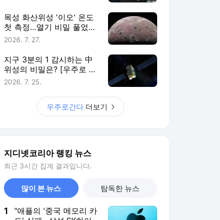
목성 화산위성 '이오' 온도
첫 측정…열기 비밀 풀었다
[우주로 간다]
2026. 7. 27.
지구 3분의 1 감시하는 中
위성의 비밀은? [우주로 간
다]
2026. 7. 25.
우주로간다
더보기
지디넷코리아 랭킹 뉴스
최근 3시간 집계 결과입니다.
많이 본 뉴스
탐독한 뉴스
1
"애플의 '중국 메모리 카