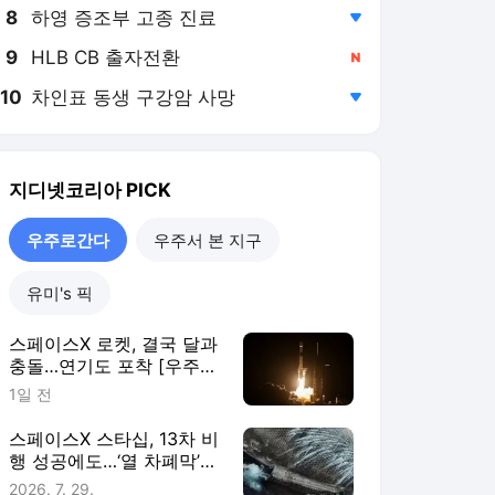
8
하영 증조부 고종 진료
,하락
9
HLB CB 출자전환
,신규
10
차인표 동생 구강암 사망
,하락
지디넷코리아
PICK
우주로간다
우주서 본 지구
유미's 픽
스페이스X 로켓, 결국 달과
충돌…연기도 포착 [우주로
간다]
1일 전
스페이스X 스타십, 13차 비
행 성공에도…‘열 차폐막’
난제는 여전 [우주로 간다]
2026. 7. 29.