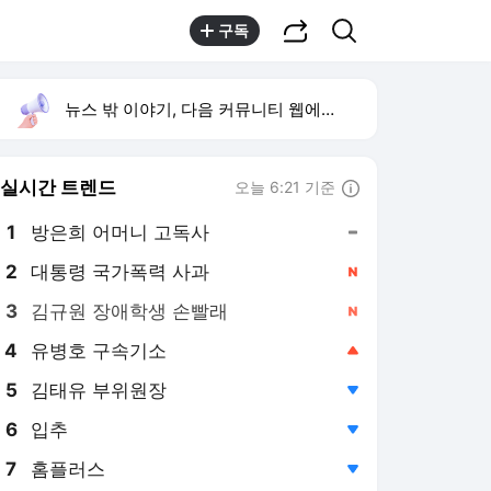
공유하기
검색
구독
뉴스 밖 이야기, 다음 커뮤니티 웹에서 보기
실시간 트렌드
오늘 6:21 기준
툴팁보기
1
방은희 어머니 고독사
,유지
2
대통령 국가폭력 사과
,신규
3
김규원 장애학생 손빨래
,신규
4
유병호 구속기소
,상승
5
김태유 부위원장
,하락
6
입추
,하락
7
홈플러스
,하락