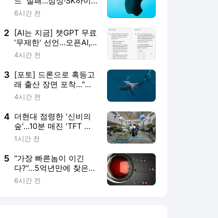
드' 실패…삼성·SK하이
닉스만 웃었다"
6시간 전
2
[AI는 지금] 챗GPT 무료
'무제한' 선언…오픈AI,
구독 전략 다시 짠다
4시간 전
3
[포토] 드론으로 혹등고
래 출산 장면 포착…"경
이롭네"
4시간 전
4
더현대 점령한 '신비의
숲'…10분 매진 'TFT 와
일드 팬페스트' 가보니
1시간 전
5
"가장 빠른놈이 이긴
다?"…5억년만에 찾은
정자의 '팀플레이'
6시간 전