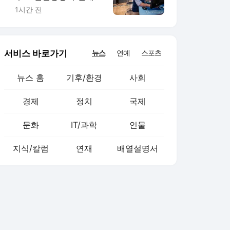
하락…다우 0.9%↓(종
1시간 전
합)
서비스 바로가기
뉴스
연예
스포츠
뉴스 홈
기후/환경
사회
경제
정치
국제
문화
IT/과학
인물
지식/칼럼
연재
배열설명서