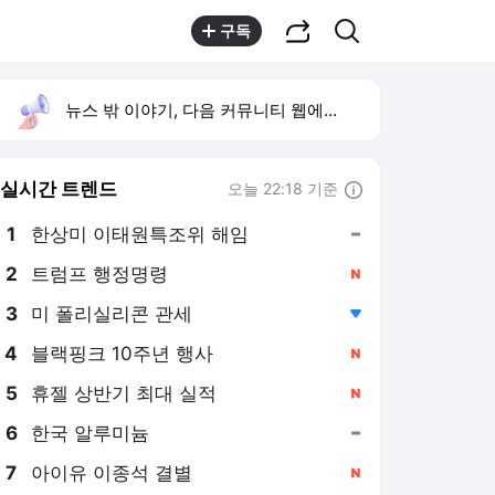
공유하기
검색
구독
뉴스 밖 이야기, 다음 커뮤니티 웹에서 보기
실시간 트렌드
오늘 22:18 기준
툴팁보기
1
한상미 이태원특조위 해임
,유지
2
트럼프 행정명령
,신규
3
미 폴리실리콘 관세
,하락
4
블랙핑크 10주년 행사
,신규
5
휴젤 상반기 최대 실적
,신규
6
한국 알루미늄
,유지
7
아이유 이종석 결별
,신규