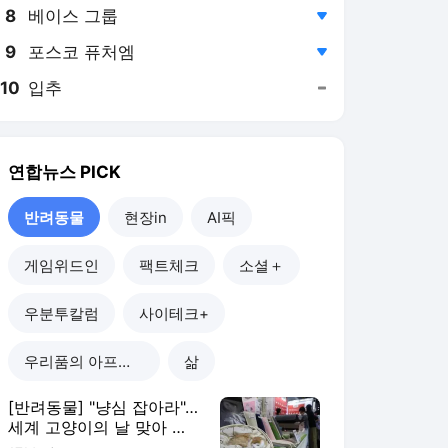
8
베이스 그룹
,하락
9
포스코 퓨처엠
,하락
10
입추
,유지
연합뉴스
PICK
반려동물
현장in
AI픽
게임위드인
팩트체크
소셜＋
우분투칼럼
사이테크+
우리품의 아프리카인
삶
[반려동물] "냥심 잡아라"…
세계 고양이의 날 맞아 펫
푸드 할인·기부 풍성