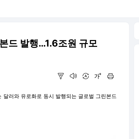
본드 발행…1.6조원 규모
요약보기
음성으로 듣기
번역 설정
글씨크기 조절하기
인쇄하기
버는 달러와 유로화로 동시 발행되는 글로벌 그린본드