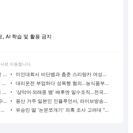
포, AI 학습 및 활용 금지
론사로 이동합니다.
'당근'에서 구한 20대 가사도우미, 의뢰인 모친 유품 훔쳐가 | 연합뉴스
미인대회서 비단뱀과 춤춘 스리랑카 여성…동물학대 벌금형 | 연합뉴스
캐리비안 베이 여자탈의실에 "남성 있다" 신고 | 연합뉴스
대리운전 부업하다 성폭행 혐의…농식품부 산하 기관 직원 구속 | 연합뉴스
신호위반 후 도주한 배달 기사, 잠복 끝에 잡고 보니 수배자 | 연합뉴스
'샴악어·외래종 뱀' 배후엔 밀수조직…전국으로 택배 판매했다(종합) | 연합뉴스
2천억대 '깡통보증서' 발행하고 30억원 수수료 챙긴 유령보험사 | 연합뉴스
용산 거주 일본인 인플루언서, 라이브방송 도중 사망 | 연합뉴스
현직 경찰관 '음주 뺑소니' 수사정보 피의자 지인에 유출 의혹(종합) | 연합뉴스
유승민 딸 '논문쪼개기' 의혹 조사 고려대 "연구부정행위 아냐" | 연합뉴스