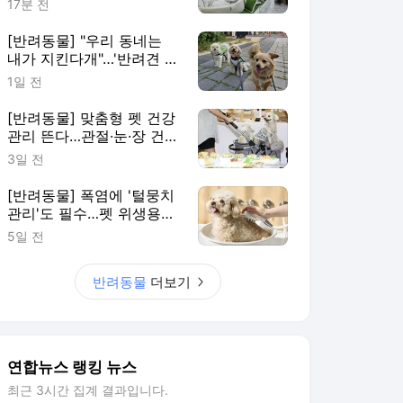
17분 전
[반려동물] "우리 동네는
내가 지킨다개"…'반려견 순
찰대' 활기
1일 전
[반려동물] 맞춤형 펫 건강
관리 뜬다…관절·눈·장 건강
까지 세분화
3일 전
[반려동물] 폭염에 '털뭉치
관리'도 필수…펫 위생용품
시장 커진다
5일 전
반려동물
더보기
연합뉴스 랭킹 뉴스
최근 3시간 집계 결과입니다.