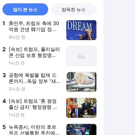
많이 본 뉴스
탐독한 뉴스
1
美민주, 트럼프 측에 30
억원 건넨 韓기업 정조
준…"잠재적 뇌물"
4시간 전
2
[속보] 트럼프, 폴리실리
콘 산업 보호 행정명령
서명
1시간 전
3
공항에 폭발물 탑재 드
론까지…독일 정부 "새
로운 차원 위협"(종합)
5시간 전
4
[속보] 트럼프 '美 원정
출산 금지' 행정명령 서
명
1시간 전
5
뉴욕증시, 이란의 호르
무즈 선별통항 추진에