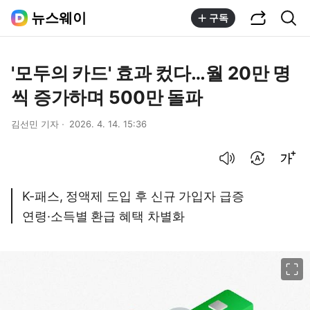
공유하기
통합검색
뉴스웨이
구독
'모두의 카드' 효과 컸다…월 20만 명
씩 증가하며 500만 돌파
김선민 기자
2026. 4. 14. 15:36
음성으로 듣기
번역 설정
글씨크기 조절하기
K-패스, 정액제 도입 후 신규 가입자 급증
연령·소득별 환급 혜택 차별화
이미지 크게 보기